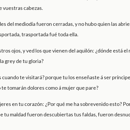
de vuestras cabezas.
es del mediodía fueron cerradas, y no hubo quien las abrie
sportada, trasportada fué toda ella.
tros ojos, y ved los que vienen del aquilón: ¿dónde está el
la grey de tu gloria?
 cuando te visitará? porque tu los enseñaste á ser príncip
o te tomarán dolores como á mujer que pare?
jeres en tu corazón: ¿Por qué me ha sobrevenido esto? Por
e tu maldad fueron descubiertas tus faldas, fueron desnu