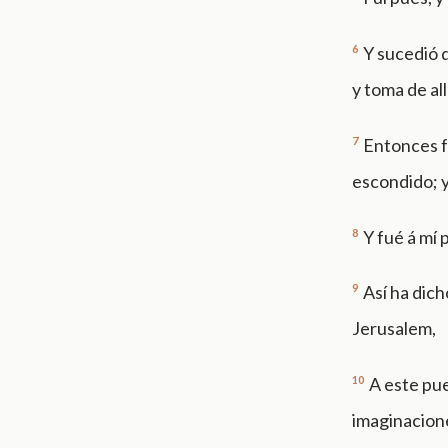
6
Y sucedió q
y toma de al
7
Entonces fu
escondido; y
8
Y fué á mí 
9
Así ha dich
Jerusalem,
10
A este pue
imaginacione