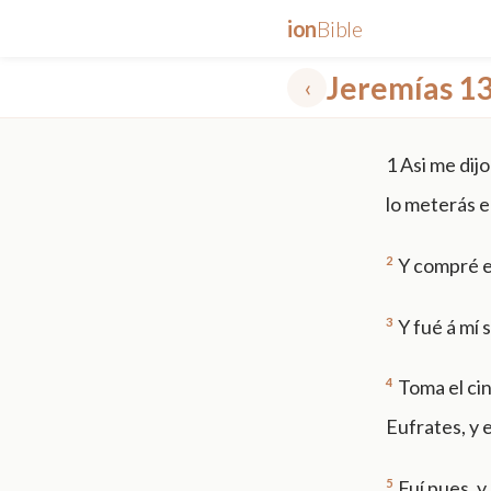
ion
Bible
Jeremías 1
‹
✕
1
Asi me dijo
mt 5
nt faith
"peace that passeth"
grace -law
lo meterás e
2
Y compré el
3
Y fué á mí
4
Toma el cin
Eufrates, y 
5
Fuí pues, 