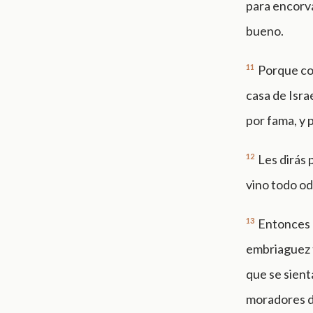
para encorva
bueno.
11
Porque com
casa de Isra
por fama, y 
12
Les dirás 
vino todo od
13
Entonces l
embriaguez t
que se sient
moradores d