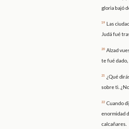
gloria bajó 
19
Las ciudad
Judá fué tra
20
Alzad vues
te fué dado, 
21
¿Qué dirás
sobre ti. ¿N
22
Cuando di
enormidad d
calcañares.