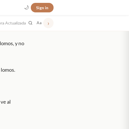
🌙
Sign in
›
era Actualizada
Aa
 lomos, y no
 lomos.
ve al