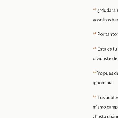
23
¿Mudará el
vosotros hac
24
Por tanto 
25
Esta es tu
olvidaste de 
26
Yo pues de
ignominia.
27
Tus adulte
mismo campo 
¿hasta cuán