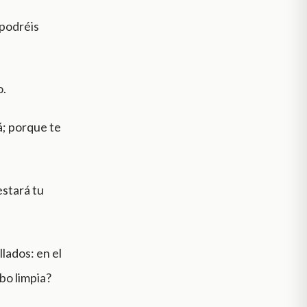
 podréis
o.
á; porque te
estará tu
llados: en el
bo limpia?