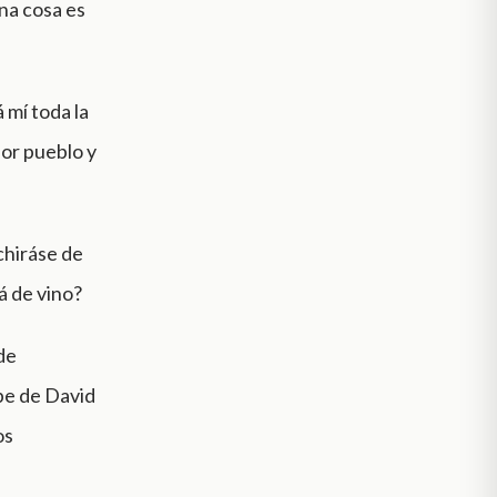
una cosa es
 mí toda la
por pueblo y
chiráse de
á de vino?
de
rpe de David
os