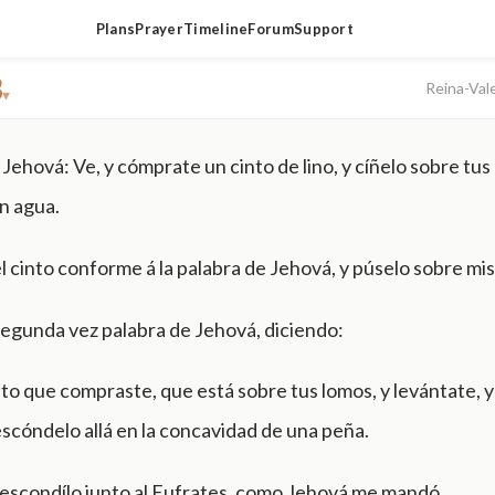
Plans
Prayer
Timeline
Forum
Support
3
Reina-Val
▾
 Jehová: Ve, y cómprate un cinto de lino, y cíñelo sobre tus
n agua.
 cinto conforme á la palabra de Jehová, y púselo sobre mis
 segunda vez palabra de Jehová, diciendo:
to que compraste, que está sobre tus lomos, y levántate, y 
escóndelo allá en la concavidad de una peña.
y escondílo junto al Eufrates, como Jehová me mandó.