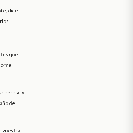
te, dice
rlos.
ntes que
 torne
soberbia; y
baño de
de vuestra