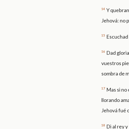
14
Y quebrant
Jehová: no p
15
Escuchad y
16
Dad gloria
vuestros pie
sombra de mu
17
Mas si no 
llorando ama
Jehová fué c
18
Di al rey 