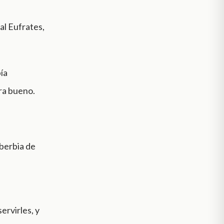
al Eufrates,
bía
era bueno.
oberbia de
s
ervirles, y