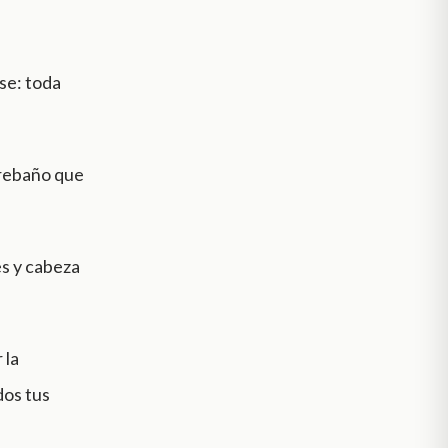
se: toda
 rebaño que
es y cabeza
 la
dos tus