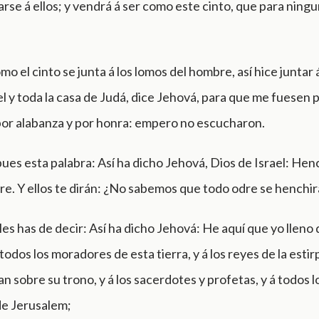
rse á ellos; y vendrá á ser como este cinto, que para ning
o el cinto se junta á los lomos del hombre, así hice juntar á
el y toda la casa de Judá, dice Jehová, para que me fuesen 
por alabanza y por honra: empero no escucharon.
pues esta palabra: Así ha dicho Jehová, Dios de Israel: Hen
re. Y ellos te dirán: ¿No sabemos que todo odre se henchir
es has de decir: Así ha dicho Jehová: He aquí que yo lleno 
odos los moradores de esta tierra, y á los reyes de la esti
an sobre su trono, y á los sacerdotes y profetas, y á todos l
e Jerusalem;