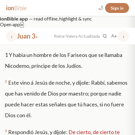
ion
Bible
🌙
Sign in
ionBible app
— read offline, highlight & sync
Open app
×
‹
Juan 3
›
Reina-Valera Actualizada
Aa
▾
✕
1
Y habia un hombre de los Fariseos que se llamaba
mt 5
nt faith
"peace that passeth"
grace -law
Nicodemo, príncipe de los Judíos.
2
Este vino á Jesús de noche, y díjole: Rabbí, sabemos
que has venido de Dios por maestro; porque nadie
puede hacer estas señales que tú haces, si no fuere
Dios con él.
3
Respondió Jesús, y díjole:
De cierto, de cierto te