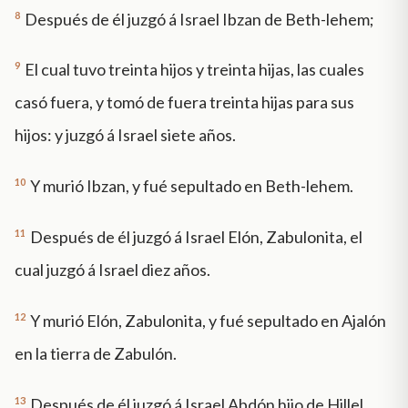
8
Después de él juzgó á Israel Ibzan de Beth-lehem;
9
El cual tuvo treinta hijos y treinta hijas, las cuales
casó fuera, y tomó de fuera treinta hijas para sus
hijos: y juzgó á Israel siete años.
10
Y murió Ibzan, y fué sepultado en Beth-lehem.
11
Después de él juzgó á Israel Elón, Zabulonita, el
cual juzgó á Israel diez años.
12
Y murió Elón, Zabulonita, y fué sepultado en Ajalón
en la tierra de Zabulón.
13
Después de él juzgó á Israel Abdón hijo de Hillel,