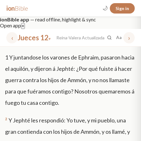
ion
Bible
🌙
Sign in
ionBible app
— read offline, highlight & sync
Open app
×
‹
Jueces 12
›
Reina-Valera Actualizada
Aa
▾
✕
1
Y juntandose los varones de Ephraim, pasaron hacia
mt 5
nt faith
"peace that passeth"
grace -law
el aquilón, y dijeron á Jephté: ¿Por qué fuiste á hacer
guerra contra los hijos de Ammón, y no nos llamaste
para que fuéramos contigo? Nosotros quemaremos á
fuego tu casa contigo.
2
Y Jephté les respondió: Yo tuve, y mi pueblo, una
gran contienda con los hijos de Ammón, y os llamé, y