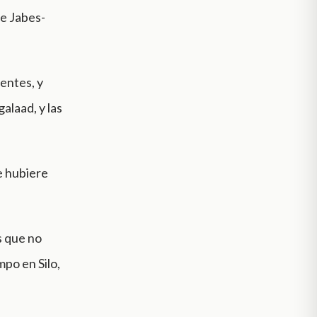
de Jabes-
entes, y
alaad, y las
e hubiere
s que no
po en Silo,