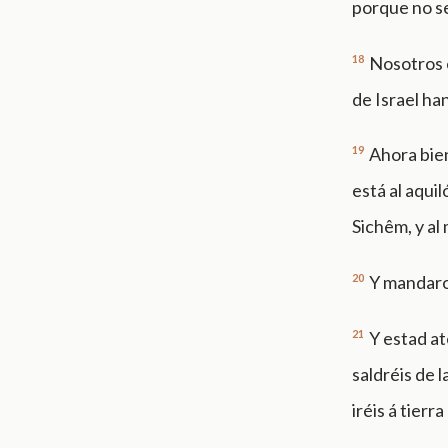
porque no se
18
Nosotros e
de Israel ha
19
Ahora bien
está al aqui
Sichêm, y al
20
Y mandaron
21
Y estad ate
saldréis de l
iréis á tierr