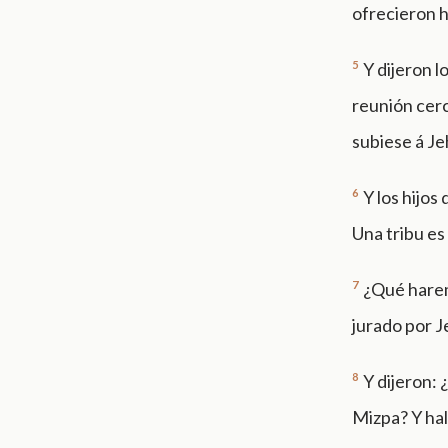
ofrecieron h
5
Y dijeron l
reunión cer
subiese á Je
6
Y los hijos
Una tribu es
7
¿Qué harem
jurado por J
8
Y dijeron: 
Mizpa? Y hal