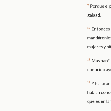
9
Porque el 
galaad.
10
Entonces l
mandáronles,
mujeres y ni
11
Mas haréis
conocido ay
12
Y hallaro
habían conoc
que es en la