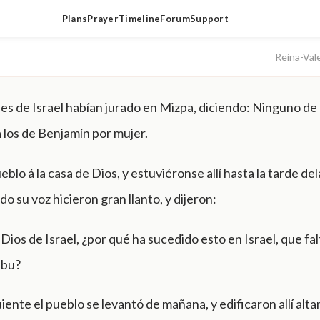
Plans
Prayer
Timeline
Forum
Support
Reina-Val
nes de Israel habían jurado en Mizpa, diciendo: Ninguno de
 á los de Benjamín por mujer.
ueblo á la casa de Dios, y estuviéronse allí hasta la tarde de
do su voz hicieron gran llanto, y dijeron:
ios de Israel, ¿por qué ha sucedido esto en Israel, que fa
ibu?
guiente el pueblo se levantó de mañana, y edificaron allí altar