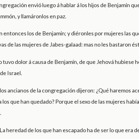
ngregación envió luego á hablar á los hijos de Benjamín qu
immón, y llamáronlos en paz.
n entonces los de Benjamín; y diéronles por mujeres las qu
as de las mujeres de Jabes-galaad: mas no les bastaron ést
o tuvo dolor á causa de Benjamín, de que Jehová hubiese 
 de Israel.
los ancianos de la congregación dijeron: ¿Qué haremos ac
 los que han quedado? Porque el sexo de las mujeres había
.
 La heredad de los que han escapado ha de ser lo que era d