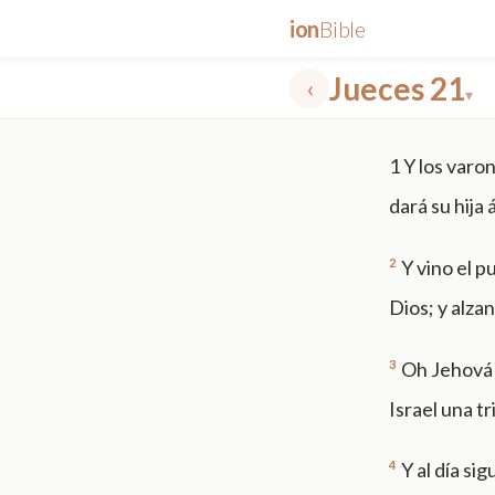
ion
Bible
Jueces 21
‹
▾
✕
1
Y los varo
mt 5
nt faith
"peace that passeth"
grace -law
dará su hija
2
Y vino el p
Dios; y alzan
3
Oh Jehová D
Israel una tr
4
Y al día si