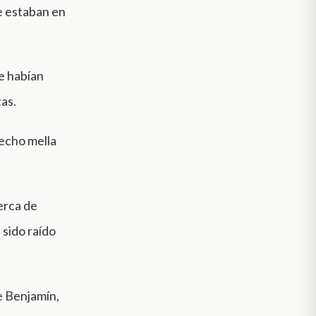
e estaban en
e habían
as.
hecho mella
erca de
 sido raído
e Benjamín,