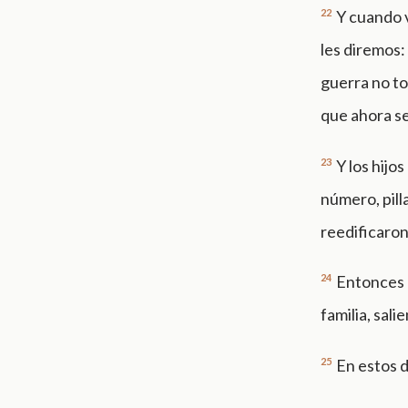
22
Y cuando 
les diremos:
guerra no to
que ahora se
23
Y los hijo
número, pill
reedificaron 
24
Entonces l
familia, sali
25
En estos d