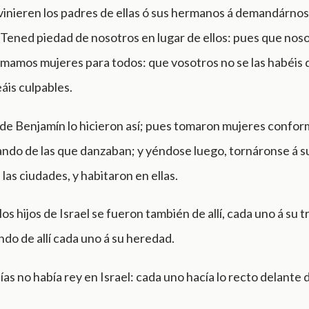
vinieren los padres de ellas ó sus hermanos á demandárnos
 Tened piedad de nosotros en lugar de ellos: pues que noso
mamos mujeres para todos: que vosotros no se las habéis 
áis culpables.
s de Benjamín lo hicieron así; pues tomaron mujeres confor
ando de las que danzaban; y yéndose luego, tornáronse á s
las ciudades, y habitaron en ellas.
os hijos de Israel se fueron también de allí, cada uno á su tr
endo de allí cada uno á su heredad.
ías no había rey en Israel: cada uno hacía lo recto delante d