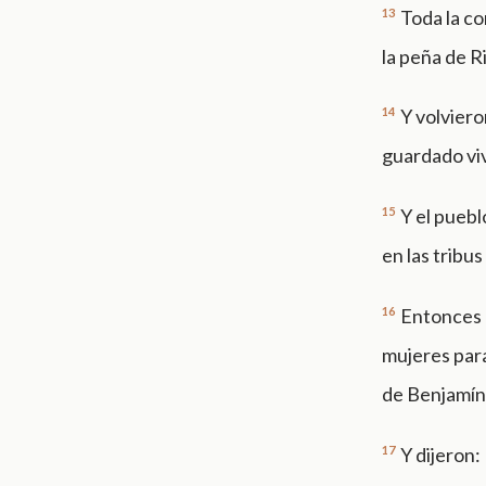
13
Toda la co
la peña de R
14
Y volviero
guardado viv
15
Y el puebl
en las tribus
16
Entonces 
mujeres para
de Benjamín
17
Y dijeron: