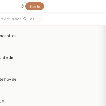
🌙
Sign in
›
era Actualizada
Aa
 nosotros
lante de
lte hoy de
, y