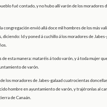
pueblo fué contado, y no hubo allí varón de los moradores 
a congregación envió allá doce mil hombres de los más vali
 diciendo: Id y poned á cuchillo á los moradores de Jabes-g
ños.
 de esta manera: mataréis á todo varón, y á toda mujer qu
untamiento de varón.
n de los moradores de Jabes-galaad cuatrocientas doncella
ido hombre en ayuntamiento de varón, y trajéronlas al cam
 tierra de Canaán.