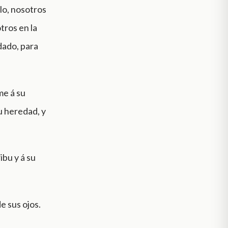
lo, nosotros
tros en la
dado, para
me á su
u heredad, y
ibu y á su
e sus ojos.