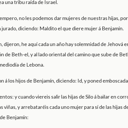
a una tribu raída de Israel.
mpero, no les podemos dar mujeres de nuestras hijas, porq
n jurado, diciendo: Maldito el que diere mujer á Benjamín.
, dijeron, he aquí cada un año hay solemnidad de Jehová en
lón de Beth-el, y al lado oriental del camino que sube de Bet
 mediodía de Lebona.
 á los hijos de Benjamín, diciendo: Id, y poned emboscada 
ntos: y cuando viereis salir las hijas de Silo á bailar en cor
as viñas, y arrebataréis cada uno mujer para sí de las hijas de
a de Benjamín: