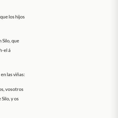
ue los hijos
 Silo, que
h-el á
en las viñas:
ros, vosotros
 Silo, y os