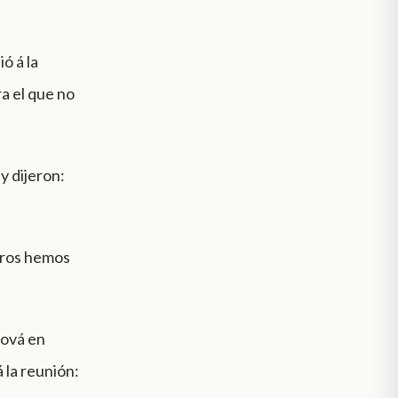
ió á la
a el que no
y dijeron:
tros hemos
hová en
 la reunión: