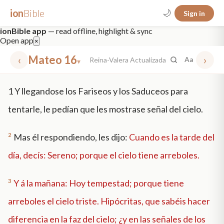
ion
Bible
🌙
Sign in
ionBible app
— read offline, highlight & sync
Open app
×
‹
Mateo 16
›
Reina-Valera Actualizada
Aa
▾
✕
1
Y llegandose los Fariseos y los Saduceos para
mt 5
nt faith
"peace that passeth"
grace -law
tentarle, le pedían que les mostrase señal del cielo.
2
Mas él respondiendo, les dijo:
Cuando es la tarde del
día, decís: Sereno; porque el cielo tiene arreboles.
3
Y á la mañana: Hoy tempestad; porque tiene
arreboles el cielo triste. Hipócritas, que sabéis hacer
diferencia en la faz del cielo; ¿y en las señales de los