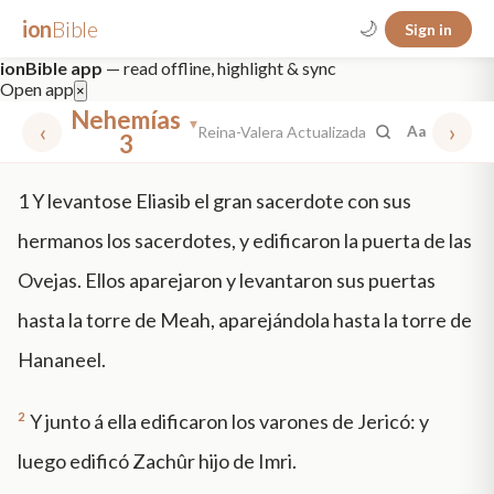
ion
Bible
🌙
Sign in
ionBible app
— read offline, highlight & sync
Open app
×
Nehemías
▾
‹
›
Reina-Valera Actualizada
Aa
3
✕
1
Y levantose Eliasib el gran sacerdote con sus
mt 5
nt faith
"peace that passeth"
grace -law
hermanos los sacerdotes, y edificaron la puerta de las
Ovejas. Ellos aparejaron y levantaron sus puertas
hasta la torre de Meah, aparejándola hasta la torre de
Hananeel.
2
Y junto á ella edificaron los varones de Jericó: y
luego edificó Zachûr hijo de Imri.