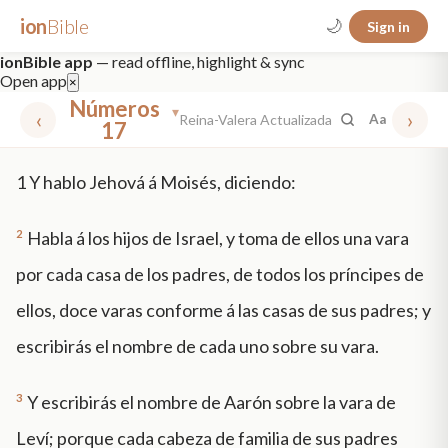
ion
Bible
🌙
Sign in
ionBible app
— read offline, highlight & sync
Open app
×
Números
▾
‹
›
Reina-Valera Actualizada
Aa
17
✕
1
Y hablo Jehová á Moisés, diciendo:
mt 5
nt faith
"peace that passeth"
grace -law
2
Habla á los hijos de Israel, y toma de ellos una vara
por cada casa de los padres, de todos los príncipes de
ellos, doce varas conforme á las casas de sus padres; y
escribirás el nombre de cada uno sobre su vara.
3
Y escribirás el nombre de Aarón sobre la vara de
Leví; porque cada cabeza de familia de sus padres