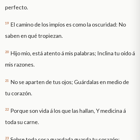
perfecto.
19
El camino de los impíos es como la oscuridad: No
saben en qué tropiezan.
20
Hijo mío, está atento á mis palabras; Inclina tu oído á
mis razones.
21
No se aparten de tus ojos; Guárdalas en medio de
tu corazón.
22
Porque son vida á los que las hallan, Y medicina á
toda su carne.
23
Sobre toda cosa guardada guarda tu corazón;