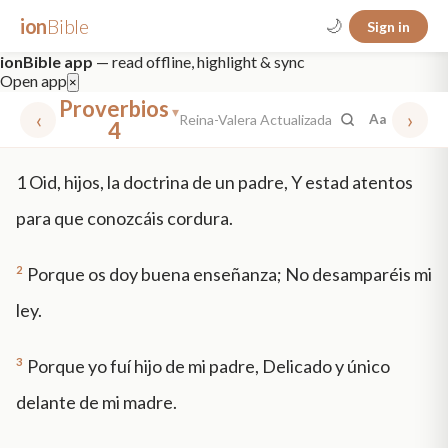
ion
Bible
🌙
Sign in
ionBible app
— read offline, highlight & sync
Open app
×
Proverbios
▾
‹
›
Reina-Valera Actualizada
Aa
4
✕
1
Oid, hijos, la doctrina de un padre, Y estad atentos
mt 5
nt faith
"peace that passeth"
grace -law
para que conozcáis cordura.
2
Porque os doy buena enseñanza; No desamparéis mi
ley.
3
Porque yo fuí hijo de mi padre, Delicado y único
delante de mi madre.