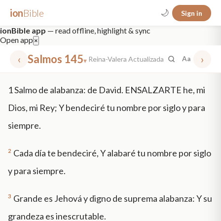
ion
Bible
🌙
Sign in
ionBible app
— read offline, highlight & sync
Open app
×
‹
Salmos 145
›
Reina-Valera Actualizada
Aa
▾
✕
1
Salmo de alabanza: de David. ENSALZARTE he, mi
mt 5
nt faith
"peace that passeth"
grace -law
Dios, mi Rey; Y bendeciré tu nombre por siglo y para
siempre.
2
Cada día te bendeciré, Y alabaré tu nombre por siglo
y para siempre.
3
Grande es Jehová y digno de suprema alabanza: Y su
grandeza es inescrutable.