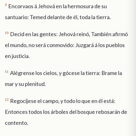
9
Encorvaos á Jehová en la hermosura de su
santuario: Temed delante de él, toda la tierra.
10
Decid en las gentes: Jehová reinó, También afirmó
el mundo, no será conmovido: Juzgará á los pueblos
en justicia.
11
Alégrense los cielos, y gócese la tierra: Brame la
mar y su plenitud.
12
Regocíjese el campo, y todo lo que en él está:
Entonces todos los árboles del bosque rebosarán de
contento.