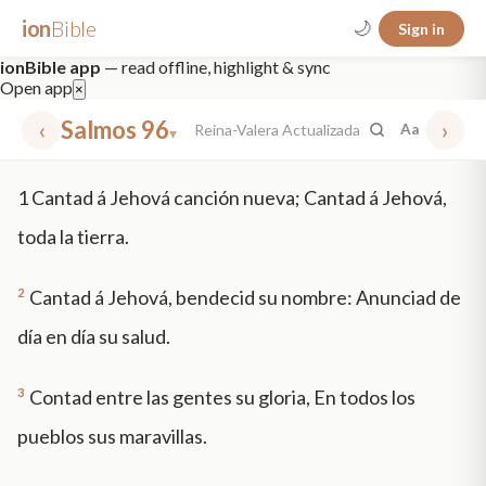
ion
Bible
🌙
Sign in
ionBible app
— read offline, highlight & sync
Open app
×
‹
Salmos 96
›
Reina-Valera Actualizada
Aa
▾
✕
1
Cantad á Jehová canción nueva; Cantad á Jehová,
mt 5
nt faith
"peace that passeth"
grace -law
toda la tierra.
2
Cantad á Jehová, bendecid su nombre: Anunciad de
día en día su salud.
3
Contad entre las gentes su gloria, En todos los
pueblos sus maravillas.