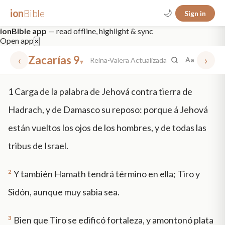
ion
Bible
🌙
Sign in
ionBible app
— read offline, highlight & sync
Open app
×
‹
Zacarías 9
›
Reina-Valera Actualizada
Aa
▾
✕
1
Carga de la palabra de Jehová contra tierra de
mt 5
nt faith
"peace that passeth"
grace -law
Hadrach, y de Damasco su reposo: porque á Jehová
están vueltos los ojos de los hombres, y de todas las
tribus de Israel.
2
Y también Hamath tendrá término en ella; Tiro y
Sidón, aunque muy sabia sea.
3
Bien que Tiro se edificó fortaleza, y amontonó plata