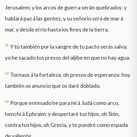
Jerusalem; y los arcos de guerra serán quebrados: y
hablará paz á las gentes; y su señorío será de mar á
mar, y desde el río hasta los fines de la tierra.
11
Y tú también por la sangre de tu pacto serás salva;
yo he sacado tus presos del aljibe en que no hay agua.
12
Tornaos á la fortaleza, oh presos de esperanza: hoy
también os anuncio que os daré doblado.
13
Porque entesado he para mí á Judá como arco,
henchí á Ephraim; y despertaré tus hijos, oh Sión,
contra tus hijos, oh Grecia, y te pondré como espada
de valiente.