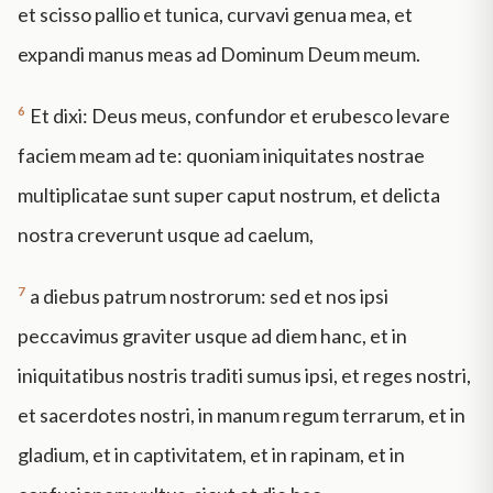
et scisso pallio et tunica, curvavi genua mea, et
expandi manus meas ad Dominum Deum meum.
6
Et dixi: Deus meus, confundor et erubesco levare
faciem meam ad te: quoniam iniquitates nostrae
multiplicatae sunt super caput nostrum, et delicta
nostra creverunt usque ad caelum,
7
a diebus patrum nostrorum: sed et nos ipsi
peccavimus graviter usque ad diem hanc, et in
iniquitatibus nostris traditi sumus ipsi, et reges nostri,
et sacerdotes nostri, in manum regum terrarum, et in
gladium, et in captivitatem, et in rapinam, et in