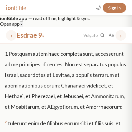
ion
Bible
🌙
Sign in
ionBible app
— read offline, highlight & sync
Open app
×
‹
Esdrae 9
›
Vulgate
Aa
▾
✕
1
Postquam autem haec completa sunt, accesserunt
mt 5
nt faith
"peace that passeth"
grace -law
ad me principes, dicentes: Non est separatus populus
Israel, sacerdotes et Levitae, a populis terrarum et
abominationibus eorum: Chananaei videlicet, et
Hethaei, et Pherezaei, et Jebusaei, et Ammonitarum,
et Moabitarum, et AEgyptiorum, et Amorrhaeorum:
2
tulerunt enim de filiabus eorum sibi et filiis suis, et