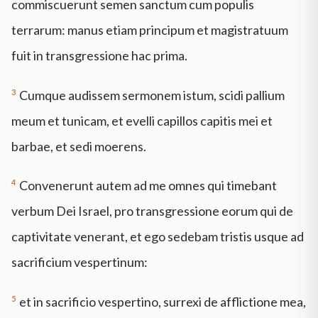
commiscuerunt semen sanctum cum populis
terrarum: manus etiam principum et magistratuum
fuit in transgressione hac prima.
3
Cumque audissem sermonem istum, scidi pallium
meum et tunicam, et evelli capillos capitis mei et
barbae, et sedi moerens.
4
Convenerunt autem ad me omnes qui timebant
verbum Dei Israel, pro transgressione eorum qui de
captivitate venerant, et ego sedebam tristis usque ad
sacrificium vespertinum:
5
et in sacrificio vespertino, surrexi de afflictione mea,