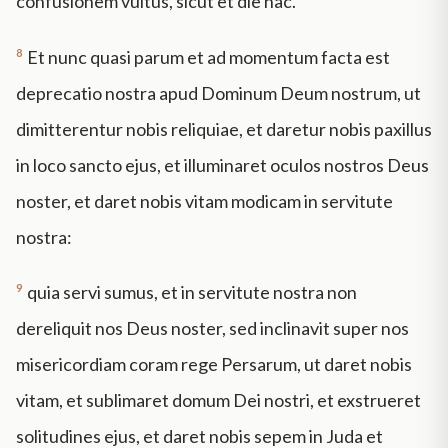
confusionem vultus, sicut et die hac.
8
Et nunc quasi parum et ad momentum facta est
deprecatio nostra apud Dominum Deum nostrum, ut
dimitterentur nobis reliquiae, et daretur nobis paxillus
in loco sancto ejus, et illuminaret oculos nostros Deus
noster, et daret nobis vitam modicam in servitute
nostra:
9
quia servi sumus, et in servitute nostra non
dereliquit nos Deus noster, sed inclinavit super nos
misericordiam coram rege Persarum, ut daret nobis
vitam, et sublimaret domum Dei nostri, et exstrueret
solitudines ejus, et daret nobis sepem in Juda et