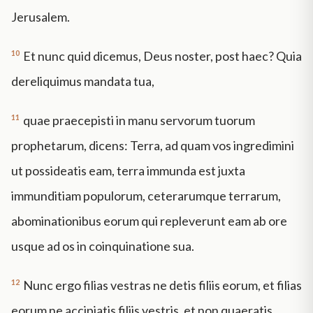
Jerusalem.
10
Et nunc quid dicemus, Deus noster, post haec? Quia
dereliquimus mandata tua,
11
quae praecepisti in manu servorum tuorum
prophetarum, dicens: Terra, ad quam vos ingredimini
ut possideatis eam, terra immunda est juxta
immunditiam populorum, ceterarumque terrarum,
abominationibus eorum qui repleverunt eam ab ore
usque ad os in coinquinatione sua.
12
Nunc ergo filias vestras ne detis filiis eorum, et filias
eorum ne accipiatis filiis vestris, et non quaeratis