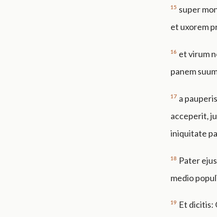
15
super mont
et uxorem pr
16
et virum n
panem suum 
17
a pauperi
acceperit, j
iniquitate pa
18
Pater ejus
medio populi
19
Et dicitis: