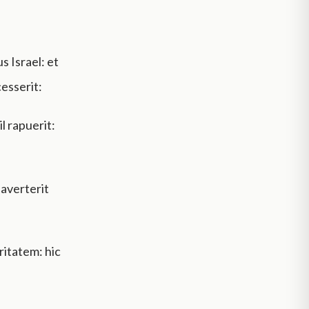
s Israel: et
esserit:
l rapuerit:
 averterit
ritatem: hic