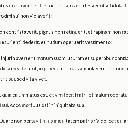
es non comederit, et oculos suos non levaverit ad idola d
oximi sui non violaverit:
on contristaverit, pignus non retinuerit, et rapinam non ra
esurienti dederit, et nudum operuerit vestimento:
s injuria averterit manum suam, usuram et superabundant
udicia mea fecerit, in praeceptis meis ambulaverit: hic non 
tris sui, sed vita vivet.
, quia calumniatus est, et vim fecit fratri, et malum operatu
 sui, ecce mortuus est in iniquitate sua.
 Quare non portavit filius iniquitatem patris? Videlicet quia f