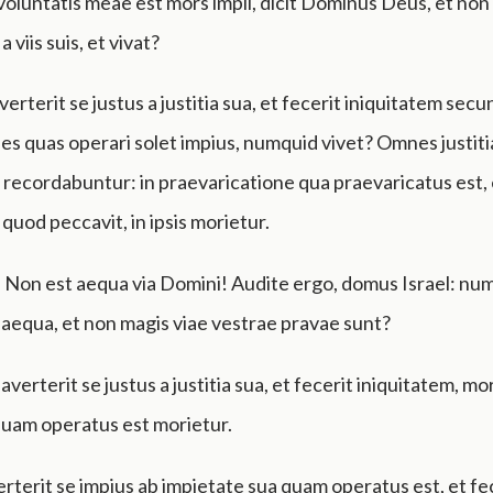
luntatis meae est mors impii, dicit Dominus Deus, et non
 viis suis, et vivat?
verterit se justus a justitia sua, et fecerit iniquitatem s
s quas operari solet impius, numquid vivet? Omnes justiti
 recordabuntur: in praevaricatione qua praevaricatus est, 
quod peccavit, in ipsis morietur.
s: Non est aequa via Domini! Audite ergo, domus Israel: nu
aequa, et non magis viae vestrae pravae sunt?
verterit se justus a justitia sua, et fecerit iniquitatem, mor
a quam operatus est morietur.
rterit se impius ab impietate sua quam operatus est, et fe