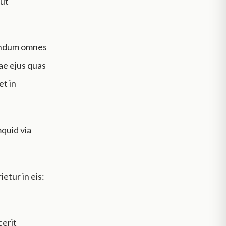
 ut
ecundum omnes
ae ejus quas
et in
mquid via
ietur in eis:
cerit