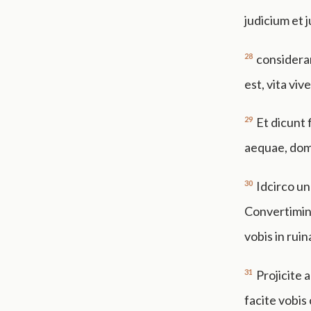
judicium et 
28
consideran
est, vita viv
29
Et dicunt 
aequae, domu
30
Idcirco u
Convertimini
vobis in ruin
31
Projicite 
facite vobis