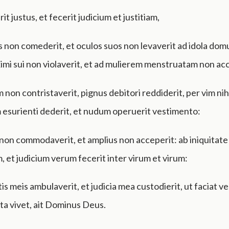
erit justus, et fecerit judicium et justitiam,
 non comederit, et oculos suos non levaverit ad idola domu
mi sui non violaverit, et ad mulierem menstruatam non acc
non contristaverit, pignus debitori reddiderit, per vim nihi
esurienti dederit, et nudum operuerit vestimento:
non commodaverit, et amplius non acceperit: ab iniquitate
et judicium verum fecerit inter virum et virum:
is meis ambulaverit, et judicia mea custodierit, ut faciat ve
vita vivet, ait Dominus Deus.