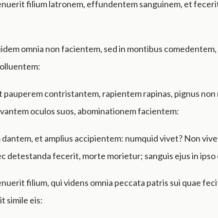
enuerit filium latronem, effundentem sanguinem, et fecer
uidem omnia non facientem, sed in montibus comedentem,
polluentem:
 pauperem contristantem, rapientem rapinas, pignus non
levantem oculos suos, abominationem facientem:
 dantem, et amplius accipientem: numquid vivet? Non vive
c detestanda fecerit, morte morietur; sanguis ejus in ipso e
nuerit filium, qui videns omnia peccata patris sui quae fecit
t simile eis: