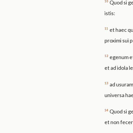
10
Quod si g
istis:
11
et haec q
proximi sui 
12
egenum et
et ad idola 
13
ad usuram
universa hae
14
Quod si ge
et non feceri