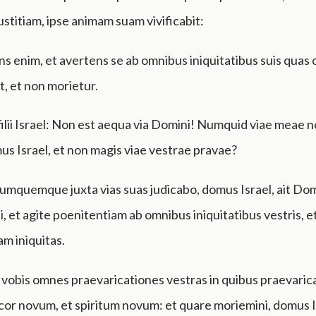
justitiam, ipse animam suam vivificabit:
s enim, et avertens se ab omnibus iniquitatibus suis quas
et, et non morietur.
filii Israel: Non est aequa via Domini! Numquid viae meae 
s Israel, et non magis viae vestrae pravae?
numquemque juxta vias suas judicabo, domus Israel, ait Do
, et agite poenitentiam ab omnibus iniquitatibus vestris, et
am iniquitas.
a vobis omnes praevaricationes vestras in quibus praevaricat
 cor novum, et spiritum novum: et quare moriemini, domus I