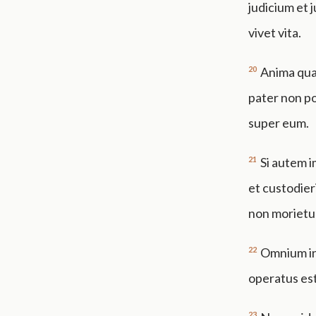
judicium et j
vivet vita.
20
Anima quae
pater non por
super eum.
21
Si autem i
et custodieri
non morietu
22
Omnium ini
operatus est
23