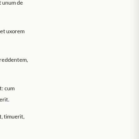
it unum de
 et uxorem
 reddentem,
t: cum
rit.
, timuerit,