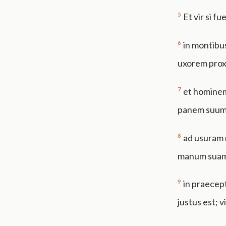
5
Et vir si fu
6
in montibus
uxorem proxi
7
et hominem 
panem suum 
8
ad usuram 
manum suam, 
9
in praecept
justus est; 