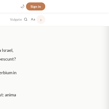
🌙
Sign in
›
Vulgate
Aa
 Israel,
pescunt?
verbium in
st: anima