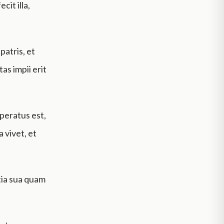
cit illa,
patris, et
tas impii erit
peratus est,
 vivet, et
tia sua quam