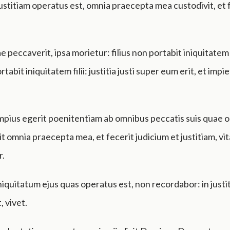
ustitiam operatus est, omnia praecepta mea custodivit, et fe
 peccaverit, ipsa morietur: filius non portabit iniquitatem 
tabit iniquitatem filii: justitia justi super eum erit, et impie
mpius egerit poenitentiam ab omnibus peccatis suis quae o
t omnia praecepta mea, et fecerit judicium et justitiam, vita
r.
quitatum ejus quas operatus est, non recordabor: in justi
, vivet.