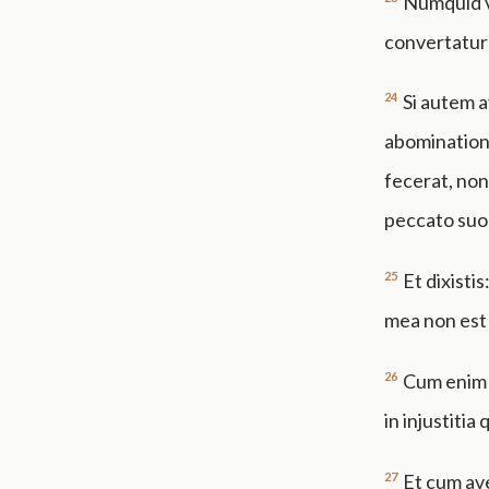
Numquid vo
convertatur a
24
Si autem a
abominatione
fecerat, non
peccato suo 
25
Et dixisti
mea non est 
26
Cum enim a
in injustiti
27
Et cum ave