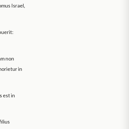
omus Israel,
puerit:
iam non
morietur in
s est in
ilius