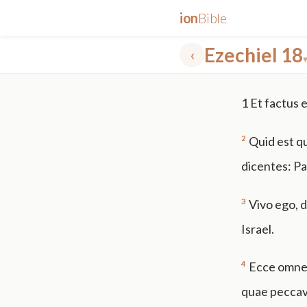
ion
Bible
Ezechiel 18
‹
✕
1
Et factus 
mt 5
nt faith
"peace that passeth"
grace -law
2
Quid est qu
dicentes: P
3
Vivo ego, d
Israel.
4
Ecce omnes 
quae peccave