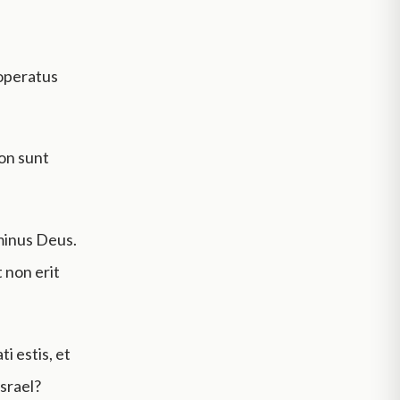
 operatus
non sunt
minus Deus.
 non erit
i estis, et
srael?