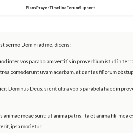
Plans
Prayer
Timeline
Forum
Support
▾
est sermo Domini ad me, dicens:
od inter vos parabolam vertitis in proverbium istud in terra
atres comederunt uvam acerbam, et dentes filiorum obstu
icit Dominus Deus, si erit ultra vobis parabola haec in pro
animae meae sunt: ut anima patris, ita et anima filii mea e
rit, ipsa morietur.