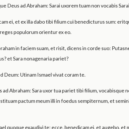
que Deus ad Abraham: Sarai uxorem tuam non vocabis Sarai
am ei, et ex illa dabo tibi filium cui benedicturus sum: eritq
 reges populorum orientur ex eo.
raham in faciem suam, et risit, dicens in corde suo: Putas
ius? et Sara nonagenaria pariet?
ad Deum: Utinam Ismael vivat coram te.
s ad Abraham: Sara uxor tua pariet tibi filium, vocabisque 
nstituam pactum meum illi in foedus sempiternum, et semini
el quoque exaudivi te: ecce, benedicam ei, et augebo, et 