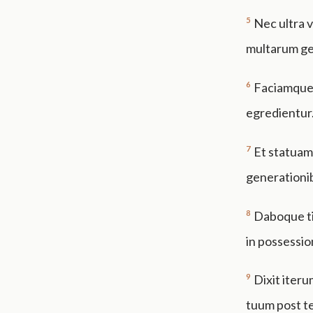
5
Nec ultra 
multarum gen
6
Faciamque 
egredientur
7
Et statuam
generationib
8
Daboque ti
in possessi
9
Dixit iter
tuum post te