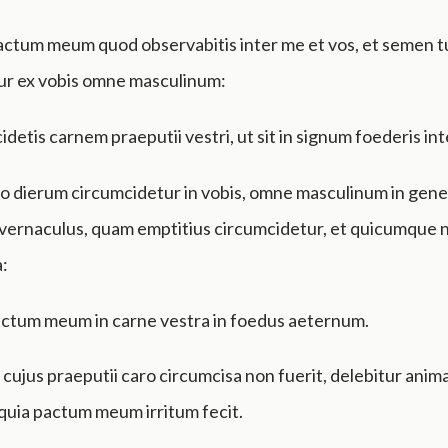
actum meum quod observabitis inter me et vos, et semen t
ur ex vobis omne masculinum:
idetis carnem praeputii vestri, ut sit in signum foederis int
to dierum circumcidetur in vobis, omne masculinum in gene
 vernaculus, quam emptitius circumcidetur, et quicumque n
a:
actum meum in carne vestra in foedus aeternum.
cujus praeputii caro circumcisa non fuerit, delebitur anima 
quia pactum meum irritum fecit.