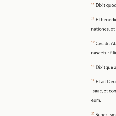
15
Dixit quo
16
Et benedic
nationes, et
17
Cecidit Ab
nascetur fil
18
Dixitque 
19
Et ait Deu
Isaac, et co
eum.
20
Super Isma