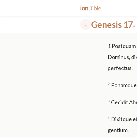
ion
Bible
Genesis 17
‹
▾
✕
1
Postquam v
mt 5
nt faith
"peace that passeth"
grace -law
Dominus, di
perfectus.
2
Ponamque f
3
Cecidit Ab
4
Dixitque e
gentium.