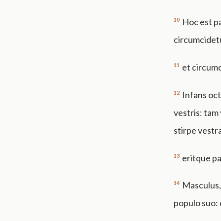
10
Hoc est p
circumcidet
11
et circumc
12
Infans oc
vestris: tam
stirpe vestr
13
eritque p
14
Masculus, 
populo suo: 