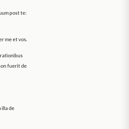
uum post te:
er me et vos.
rationibus
on fuerit de
illa de