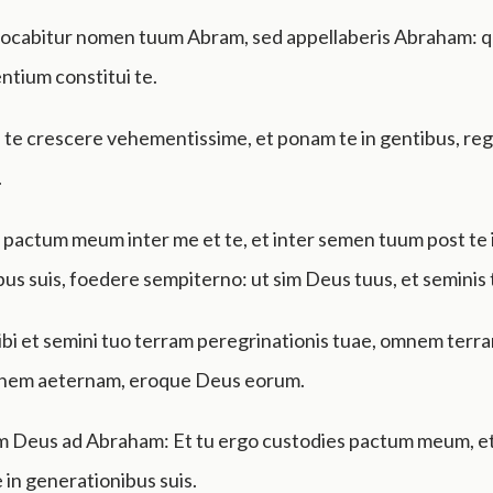
vocabitur nomen tuum Abram, sed appellaberis Abraham: q
tium constitui te.
te crescere vehementissime, et ponam te in gentibus, re
.
 pactum meum inter me et te, et inter semen tuum post te 
us suis, foedere sempiterno: ut sim Deus tuus, et seminis t
bi et semini tuo terram peregrinationis tuae, omnem ter
onem aeternam, eroque Deus eorum.
um Deus ad Abraham: Et tu ergo custodies pactum meum, 
 in generationibus suis.