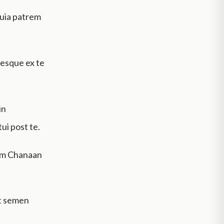
uia patrem
gesque ex te
in
ui post te.
ram Chanaan
et semen