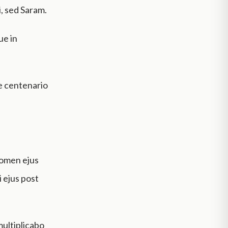
, sed Saram.
ue in
ne centenario
nomen ejus
 ejus post
multiplicabo