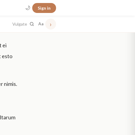
🌙
Sign in
›
Vulgate
Aa
 ei
 esto
r nimis.
ultarum