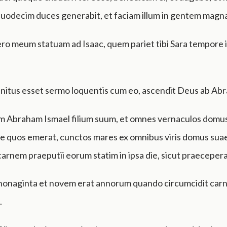
duodecim duces generabit, et faciam illum in gentem magn
ro meum statuam ad Isaac, quem pariet tibi Sara tempore i
nitus esset sermo loquentis cum eo, ascendit Deus ab Ab
em Abraham Ismael filium suum, et omnes vernaculos domus
e quos emerat, cunctos mares ex omnibus viris domus suae
carnem praeputii eorum statim in ipsa die, sicut praecepera
onaginta et novem erat annorum quando circumcidit car
.