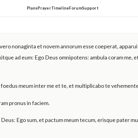
Plans
Prayer
Timeline
Forum
Support
ero nonaginta et novem annorum esse coeperat, apparuit
xitque ad eum: Ego Deus omnipotens: ambula coram me, et
oedus meum inter me et te, et multiplicabo te vehemente
ram pronus in faciem.
i Deus: Ego sum, et pactum meum tecum, erisque pater m