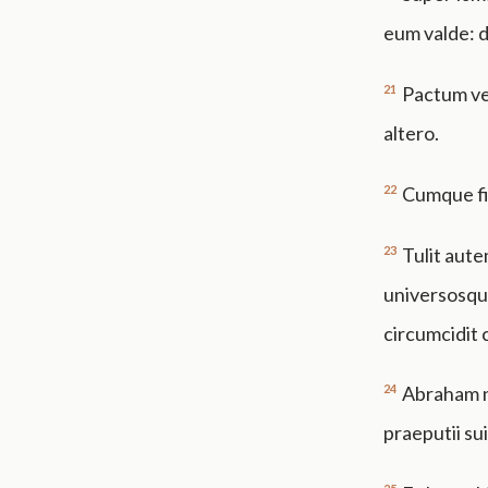
eum valde: 
21
Pactum ve
altero.
22
Cumque fi
23
Tulit aut
universosqu
circumcidit 
24
Abraham n
praeputii sui