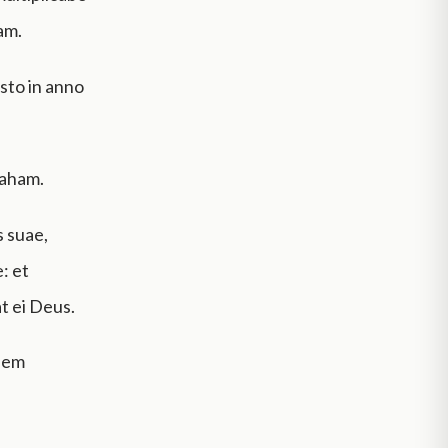
am.
sto in anno
raham.
 suae,
: et
t ei Deus.
nem