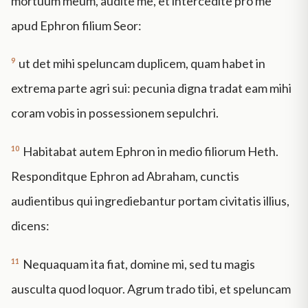
mortuum meum, audite me, et intercedite pro me
apud Ephron filium Seor:
9
ut det mihi speluncam duplicem, quam habet in
extrema parte agri sui: pecunia digna tradat eam mihi
coram vobis in possessionem sepulchri.
10
Habitabat autem Ephron in medio filiorum Heth.
Responditque Ephron ad Abraham, cunctis
audientibus qui ingrediebantur portam civitatis illius,
dicens:
11
Nequaquam ita fiat, domine mi, sed tu magis
ausculta quod loquor. Agrum trado tibi, et speluncam