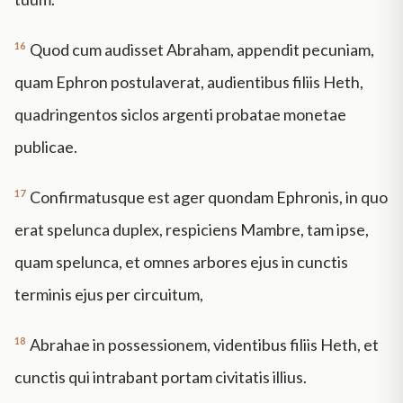
16
Quod cum audisset Abraham, appendit pecuniam,
quam Ephron postulaverat, audientibus filiis Heth,
quadringentos siclos argenti probatae monetae
publicae.
17
Confirmatusque est ager quondam Ephronis, in quo
erat spelunca duplex, respiciens Mambre, tam ipse,
quam spelunca, et omnes arbores ejus in cunctis
terminis ejus per circuitum,
18
Abrahae in possessionem, videntibus filiis Heth, et
cunctis qui intrabant portam civitatis illius.