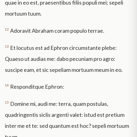
quae in eo est, praesentibus filiis populi mei; sepeli
mortuum tuum.
12
Adoravit Abraham coram populo terrae.
13
Et locutus est ad Ephron circumstante plebe:
Quaeso ut audias me: dabo pecuniam pro agro:
suscipe eam, et sic sepeliam mortuum meum in eo.
14
Responditque Ephron:
15
Domine mi, audi me: terra, quam postulas,
quadringentis siclis argenti valet: istud est pretium
inter me et te: sed quantum est hoc? sepeli mortuum
tuum.