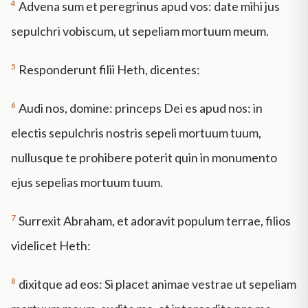
4
Advena sum et peregrinus apud vos: date mihi jus
sepulchri vobiscum, ut sepeliam mortuum meum.
5
Responderunt filii Heth, dicentes:
6
Audi nos, domine: princeps Dei es apud nos: in
electis sepulchris nostris sepeli mortuum tuum,
nullusque te prohibere poterit quin in monumento
ejus sepelias mortuum tuum.
7
Surrexit Abraham, et adoravit populum terrae, filios
videlicet Heth:
8
dixitque ad eos: Si placet animae vestrae ut sepeliam