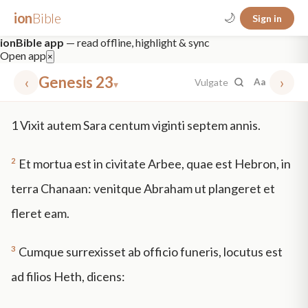
ion
Bible
🌙
Sign in
ionBible app
— read offline, highlight & sync
Open app
×
‹
Genesis 23
›
Vulgate
Aa
▾
✕
1
Vixit autem Sara centum viginti septem annis.
mt 5
nt faith
"peace that passeth"
grace -law
2
Et mortua est in civitate Arbee, quae est Hebron, in
terra Chanaan: venitque Abraham ut plangeret et
fleret eam.
3
Cumque surrexisset ab officio funeris, locutus est
ad filios Heth, dicens: