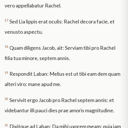
vero appellabatur Rachel.
17
Sed Lia lippis erat oculis: Rachel decora facie, et
venusto aspectu.
18
Quam diligens Jacob, ait: Serviam tibi pro Rachel
filia tua minore, septem annis.
19
Respondit Laban: Melius est ut tibi eam dem quam
alteri viro: mane apud me.
20
Servivit ergo Jacob pro Rachel septem annis: et
videbantur illi pauci dies prae amoris magnitudine.
21
Dixitque ad Laban: Da mihi uxorem meam: quia jam