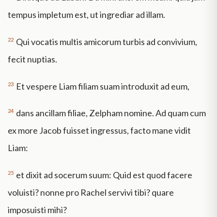
tempus impletum est, ut ingrediar ad illam.
22
Qui vocatis multis amicorum turbis ad convivium,
fecit nuptias.
23
Et vespere Liam filiam suam introduxit ad eum,
24
dans ancillam filiae, Zelpham nomine. Ad quam cum
ex more Jacob fuisset ingressus, facto mane vidit
Liam:
25
et dixit ad socerum suum: Quid est quod facere
voluisti? nonne pro Rachel servivi tibi? quare
imposuisti mihi?