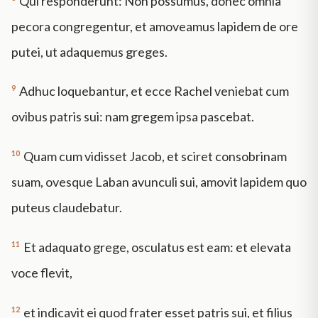
Qui responderunt: Non possumus, donec omnia
pecora congregentur, et amoveamus lapidem de ore
putei, ut adaquemus greges.
9
Adhuc loquebantur, et ecce Rachel veniebat cum
ovibus patris sui: nam gregem ipsa pascebat.
10
Quam cum vidisset Jacob, et sciret consobrinam
suam, ovesque Laban avunculi sui, amovit lapidem quo
puteus claudebatur.
11
Et adaquato grege, osculatus est eam: et elevata
voce flevit,
12
et indicavit ei quod frater esset patris sui, et filius