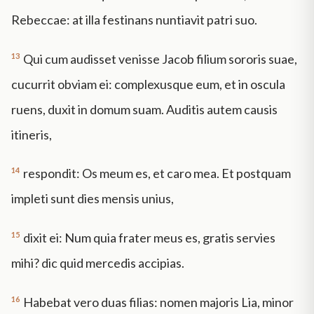
Rebeccae: at illa festinans nuntiavit patri suo.
13
Qui cum audisset venisse Jacob filium sororis suae,
cucurrit obviam ei: complexusque eum, et in oscula
ruens, duxit in domum suam. Auditis autem causis
itineris,
14
respondit: Os meum es, et caro mea. Et postquam
impleti sunt dies mensis unius,
15
dixit ei: Num quia frater meus es, gratis servies
mihi? dic quid mercedis accipias.
16
Habebat vero duas filias: nomen majoris Lia, minor