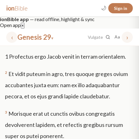
ion
Bible
🌙
Sign in
ionBible app
— read offline, highlight & sync
Open app
×
‹
Genesis 29
›
Vulgate
Aa
▾
✕
1
Profectus ergo Jacob venit in terram orientalem.
mt 5
nt faith
"peace that passeth"
grace -law
2
Et vidit puteum in agro, tres quoque greges ovium
accubantes juxta eum: nam ex illo adaquabantur
pecora, et os ejus grandi lapide claudebatur.
3
Morisque erat ut cunctis ovibus congregatis
devolverent lapidem, et refectis gregibus rursum
super os putei ponerent.