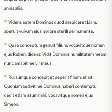
annis aliis.
31
Videns autem Dominus quod despiceret Liam,
aperuit vulvam ejus, sorore sterili permanente.
32
Quae conceptum genuit filium, vocavitque nomen
ejus Ruben, dicens: Vidit Dominus humilitatem meam:
nunc amabit me vir meus.
33
Rursumque concepit et peperit filium, et ait:
Quoniam audivit me Dominus haberi contemptui,
dedit etiam istum mihi; vocavitque nomen ejus
Simeon.