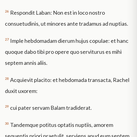
26
Respondit Laban: Non est in loco nostro
consuetudinis, ut minores ante tradamus ad nuptias.
27
Imple hebdomadam dierum hujus copulae: et hanc
quoque dabo tibi pro opere quo serviturus es mihi
septem annis aliis.
28
Acquievit placito: et hebdomada transacta, Rachel
duxit uxorem:
29
cui pater servam Balam tradiderat.
30
Tandemque potitus optatis nuptiis, amorem
sequentis priori praetulit, serviens apud eum septem