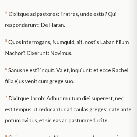
4
Dixitque ad pastores: Fratres, unde estis? Qui
responderunt: De Haran.
5
Quos interrogans, Numquid, ait, nostis Laban filium
Nachor? Dixerunt: Novimus.
6
Sanusne est? inquit. Valet, inquiunt: et ecce Rachel
filia ejus venit cum grege suo.
7
Dixitque Jacob: Adhuc multum diei superest, nec
est tempus ut reducantur ad caulas greges: date ante
potum ovibus, et sic eas ad pastum reducite.
8