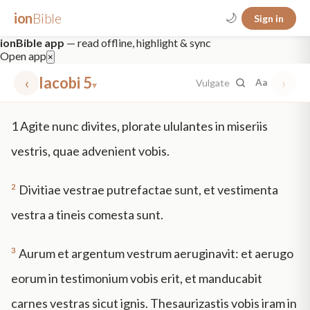
ion
Bible
🌙
Sign in
ionBible app
— read offline, highlight & sync
Open app
×
‹
Iacobi 5
›
Vulgate
Aa
▾
✕
1
Agite nunc divites, plorate ululantes in miseriis
mt 5
nt faith
"peace that passeth"
grace -law
vestris, quae advenient vobis.
2
Divitiae vestrae putrefactae sunt, et vestimenta
vestra a tineis comesta sunt.
3
Aurum et argentum vestrum aeruginavit: et aerugo
eorum in testimonium vobis erit, et manducabit
carnes vestras sicut ignis. Thesaurizastis vobis iram in