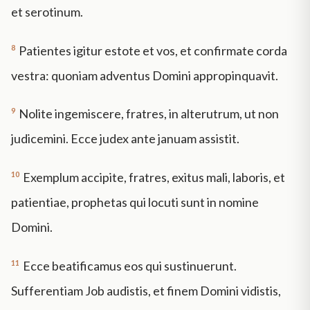
et serotinum.
8
Patientes igitur estote et vos, et confirmate corda
vestra: quoniam adventus Domini appropinquavit.
9
Nolite ingemiscere, fratres, in alterutrum, ut non
judicemini. Ecce judex ante januam assistit.
10
Exemplum accipite, fratres, exitus mali, laboris, et
patientiae, prophetas qui locuti sunt in nomine
Domini.
11
Ecce beatificamus eos qui sustinuerunt.
Sufferentiam Job audistis, et finem Domini vidistis,