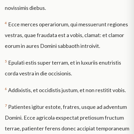
novissimis diebus.
4
Ecce merces operariorum, qui messuerunt regiones
vestras, quae fraudata est a vobis, clamat: et clamor
eorum in aures Domini sabbaoth introivit.
5
Epulati estis super terram, et in luxuriis enutristis
corda vestra in die occisionis.
6
Addixistis, et occidistis justum, et non restitit vobis.
7
Patientes igitur estote, fratres, usque ad adventum
Domini. Ecce agricola exspectat pretiosum fructum
terrae, patienter ferens donec accipiat temporaneum