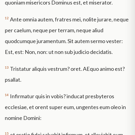
quoniam misericors Dominus est, et miserator.
12
Ante omnia autem, fratres mei, nolite jurare, neque
per caelum, neque per terram, neque aliud
quodcumque juramentum. Sit autem sermo vester:
Est, est: Non, non: ut non sub judicio decidatis.
13
Tristatur aliquis vestrum? oret. AEquo animo est?
psallat.
14
Infirmatur quis in vobis? inducat presbyteros
ecclesiae, et orent super eum, ungentes eum oleo in
nomine Domini:
15
et oratio fidei salvabit infirmum, et alleviabit eum