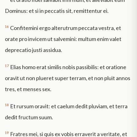
Dominus: et si in peccatis sit, remittentur ei.
16
Confitemini ergo alterutrum peccata vestra, et
orate pro invicem ut salvemini: multum enim valet
deprecatio justi assidua.
17
Elias homo erat similis nobis passibilis: et oratione
oravit ut non plueret super terram, et non pluit annos
tres, et menses sex.
18
Et rursum oravit: et caelum dedit pluviam, et terra
dedit fructum suum.
19
Fratres mei, si quis ex vobis erraverit a veritate, et