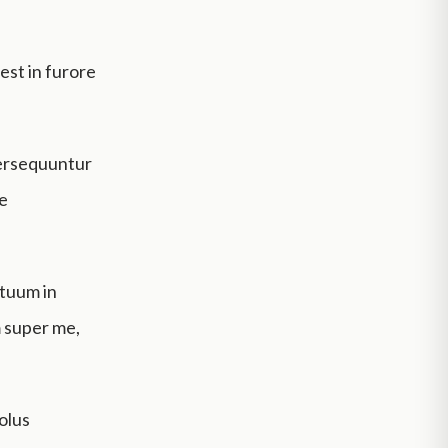
est in furore
 persequuntur
te
 tuum in
 super me,
olus