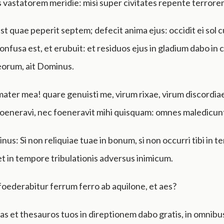
 vastatorem meridie: misi super civitates repente terrore
st quae peperit septem; defecit anima ejus: occidit ei sol
confusa est, et erubuit: et residuos ejus in gladium dabo in
eorum, ait Dominus.
mater mea! quare genuisti me, virum rixae, virum discordiae
oeneravi, nec foeneravit mihi quisquam: omnes maledicunt
nus: Si non reliquiae tuae in bonum, si non occurri tibi in 
 et in tempore tribulationis adversus inimicum.
oederabitur ferrum ferro ab aquilone, et aes?
uas et thesauros tuos in direptionem dabo gratis, in omnibu