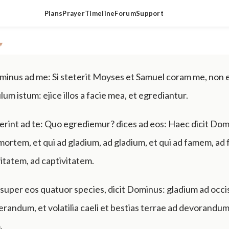
Plans
Prayer
Timeline
Forum
Support
▾
ominus ad me: Si steterit Moyses et Samuel coram me, non 
um istum: ejice illos a facie mea, et egrediantur.
xerint ad te: Quo egrediemur? dices ad eos: Haec dicit Dom
ortem, et qui ad gladium, ad gladium, et qui ad famem, ad
vitatem, ad captivitatem.
 super eos quatuor species, dicit Dominus: gladium ad occi
erandum, et volatilia caeli et bestias terrae ad devorandum
.