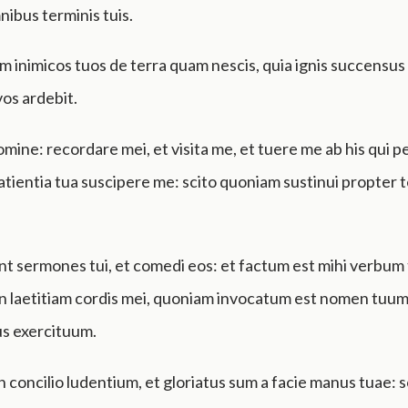
mnibus terminis tuis.
 inimicos tuos de terra quam nescis, quia ignis succensus 
os ardebit.
omine: recordare mei, et visita me, et tuere me ab his qui
patientia tua suscipere me: scito quoniam sustinui propter 
nt sermones tui, et comedi eos: et factum est mihi verbum
n laetitiam cordis mei, quoniam invocatum est nomen tuum
s exercituum.
n concilio ludentium, et gloriatus sum a facie manus tuae: s