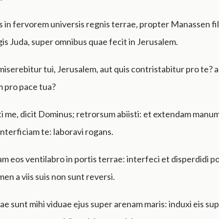
s in fervorem universis regnis terrae, propter Manassen fi
is Juda, super omnibus quae fecit in Jerusalem.
iserebitur tui, Jerusalem, aut quis contristabitur pro te? au
 pro pace tua?
sti me, dicit Dominus; retrorsum abiisti: et extendam man
interficiam te: laboravi rogans.
m eos ventilabro in portis terrae: interfeci et disperdidi 
en a viis suis non sunt reversi.
tae sunt mihi viduae ejus super arenam maris: induxi eis s