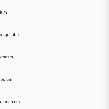
lium
t quis ibit
um meam
populum
uper matrem