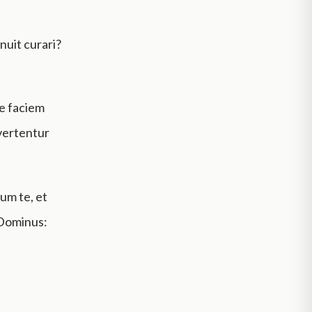
nuit curari?
te faciem
nvertentur
um te, et
 Dominus: