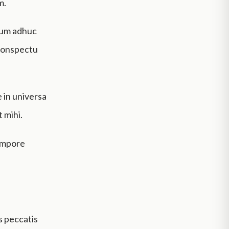
m.
 cum adhuc
 conspectu
 in universa
 mihi.
tempore
s peccatis