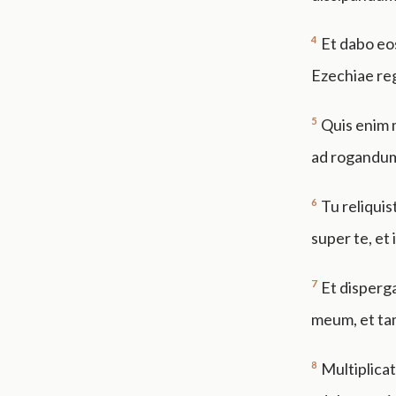
4
Et dabo eo
Ezechiae reg
5
Quis enim m
ad rogandum
6
Tu reliqui
super te, et 
7
Et disperga
meum, et tam
8
Multiplica