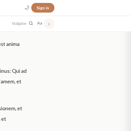
🌙
Sign in
›
Vulgate
Aa
est anima
inus: Qui ad
 famem, et
sionem, et
 et