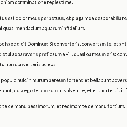
oniam comminatione replesti me.
us est dolor meus perpetuus, et plaga mea desperabilis re
hi quasi mendacium aquarum infidelium.
c haec dicit Dominus: Si converteris, convertam te, et an
 et si separaveris pretiosum a vili, quasi os meum eris: co
t tu non converteris ad eos.
e populo huic in murum aereum fortem: et bellabunt advers
bunt, quia ego tecum sum ut salvem te, et eruam te, dicit
bo te de manu pessimorum, et redimam te de manu fortium.