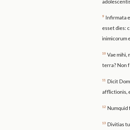
adolescentis
9
Infirmata e
esset dies: 
inimicorum 
10
Vae mihi, 
terra? Non f
11
Dicit Domi
afflictionis,
12
Numquid f
13
Divitias t