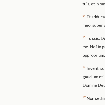
tuis, et in o
14
Et adducam
meo: super v
15
Tu scis, D
me. Noli in 
opprobrium.
16
Inventi su
gaudium et i
Domine Deu
17
Non sedi i