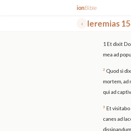
ion
Bible
Ieremias 15
‹
✕
1
Et dixit D
mt 5
nt faith
"peace that passeth"
grace -law
mea ad popul
2
Quod si di
mortem, ad m
qui ad capti
3
Et visitabo
canes ad lac
dissipandum