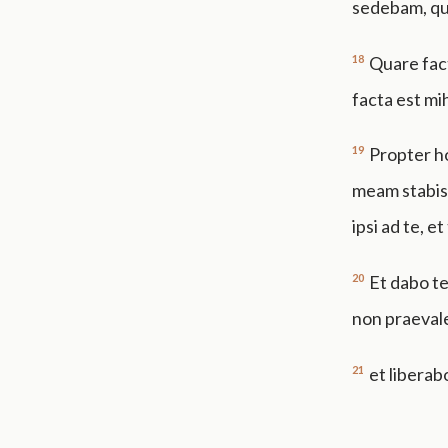
sedebam, qu
18
Quare fact
facta est mi
19
Propter ho
meam stabis:
ipsi ad te, e
20
Et dabo t
non praevale
21
et libera