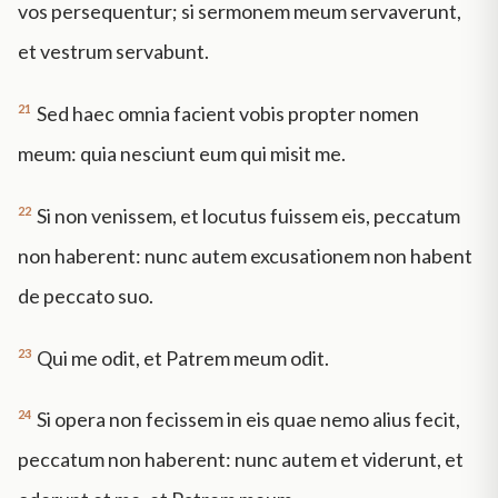
vos persequentur; si sermonem meum servaverunt,
et vestrum servabunt.
21
Sed haec omnia facient vobis propter nomen
meum: quia nesciunt eum qui misit me.
22
Si non venissem, et locutus fuissem eis, peccatum
non haberent: nunc autem excusationem non habent
de peccato suo.
23
Qui me odit, et Patrem meum odit.
24
Si opera non fecissem in eis quae nemo alius fecit,
peccatum non haberent: nunc autem et viderunt, et