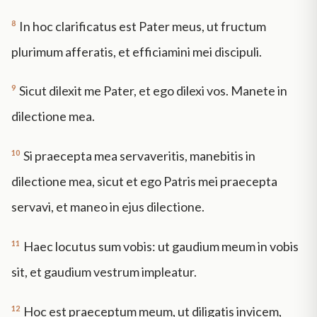
8
In hoc clarificatus est Pater meus, ut fructum
plurimum afferatis, et efficiamini mei discipuli.
9
Sicut dilexit me Pater, et ego dilexi vos. Manete in
dilectione mea.
10
Si praecepta mea servaveritis, manebitis in
dilectione mea, sicut et ego Patris mei praecepta
servavi, et maneo in ejus dilectione.
11
Haec locutus sum vobis: ut gaudium meum in vobis
sit, et gaudium vestrum impleatur.
12
Hoc est praeceptum meum, ut diligatis invicem,