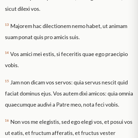
sicut dilexi vos.
13
Majorem hac dilectionem nemo habet, ut animam
suam ponat quis pro amicis suis.
14
Vos amici mei estis, si feceritis quae ego praecipio
vobis.
15
Jam non dicam vos servos: quia servus nescit quid
faciat dominus ejus. Vos autem dixi amicos: quia omnia
quaecumque audivi a Patre meo, nota feci vobis.
16
Non vos me elegistis, sed ego elegi vos, et posui vos
ut eatis, et fructum afferatis, et fructus vester