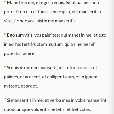
4
Manete in me, et ego in vobis. Sicut palmes non
potest ferre fructum a semetipso, nisi manserit in
vite, sic nec vos, nisi in me manseritis.
5
Ego sum vitis, vos palmites: qui manet in me, et ego
in eo, hic fert fructum multum, quia sine me nihil
potestis facere.
6
Si quis in me non manserit, mittetur foras sicut
palmes, et arescet, et colligent eum, et in ignem
mittent, et ardet.
7
Si manseritis in me, et verba mea in vobis manserint,
quodcumque volueritis petetis, et fiet vobis.