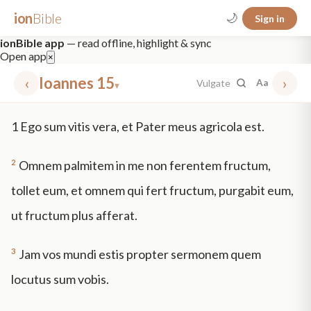
ion
Bible
🌙
Sign in
ionBible app
— read offline, highlight & sync
Open app
×
‹
Ioannes 15
›
Vulgate
Aa
▾
✕
1
Ego sum vitis vera, et Pater meus agricola est.
mt 5
nt faith
"peace that passeth"
grace -law
2
Omnem palmitem in me non ferentem fructum,
tollet eum, et omnem qui fert fructum, purgabit eum,
ut fructum plus afferat.
3
Jam vos mundi estis propter sermonem quem
locutus sum vobis.