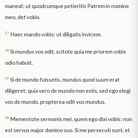
maneat: ut quodcumque petieritis Patrem in nomine
meo, det vobis.
17
Haec mando vobis: ut diligatis invicem.
18
Si mundus vos odit, scitote quia me priorem vobis
odio habuit.
19
Si de mundo fuissetis, mundus quod suum erat
diligeret: quia vero de mundo non estis, sed ego elegi
vos de mundo, propterea odit vos mundus.
20
Mementote sermonis mei, quem ego dixi vobis: non
est servus major domino suo. Si me persecuti sunt, et