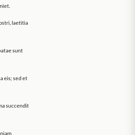
niet.
ri, laetitia
patae sunt
 eis; sed et
mma succendit
oniam