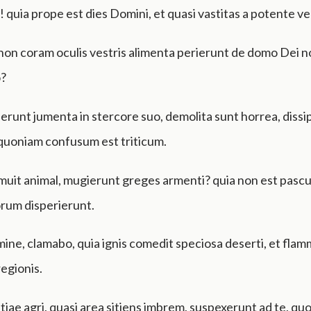
iei! quia prope est dies Domini, et quasi vastitas a potente ve
n coram oculis vestris alimenta perierunt de domo Dei nost
o?
runt jumenta in stercore suo, demolita sunt horrea, dissi
quoniam confusum est triticum.
uit animal, mugierunt greges armenti? quia non est pascua
rum disperierunt.
ine, clamabo, quia ignis comedit speciosa deserti, et fla
regionis.
tiae agri, quasi area sitiens imbrem, suspexerunt ad te, qu