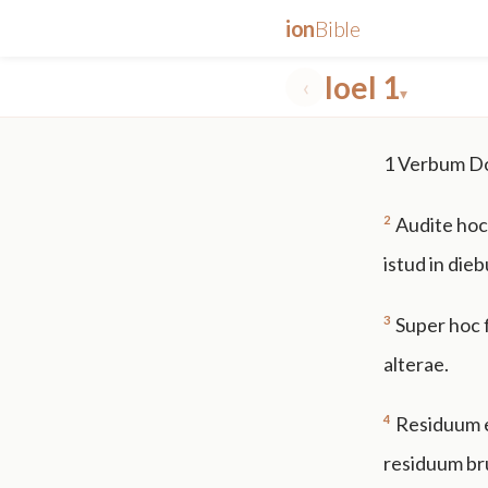
ion
Bible
Ioel 1
‹
▾
✕
1
Verbum Dom
mt 5
nt faith
"peace that passeth"
grace -law
2
Audite hoc,
istud in die
3
Super hoc fi
alterae.
4
Residuum e
residuum br