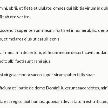
ini, ebrii, et flete et ululate, omnes qui bibitis vinum in du
it ab ore vestro.
ascendit super terram meam, fortis et innumerabilis: dente
, et molares ejus ut catuli leonis.
eam meam in desertum, et ficum meam decorticavit; nudans
cit: albi facti sunt rami ejus.
si virgo accincta sacco super virum pubertatis suae.
ificium et libatio de domo Domini; luxerunt sacerdotes, min
a est regio, luxit humus, quoniam devastatum est triticu