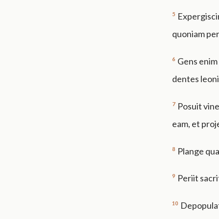
5
Expergiscim
quoniam peri
6
Gens enim 
dentes leonis
7
Posuit vin
eam, et proje
8
Plange qua
9
Periit sacr
10
Depopulat