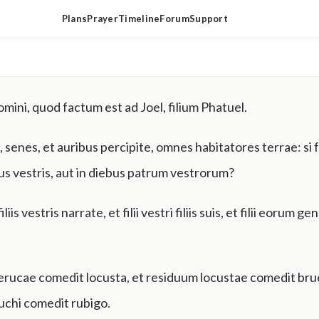
Plans
Prayer
Timeline
Forum
Support
ini, quod factum est ad Joel, filium Phatuel.
 senes, et auribus percipite, omnes habitatores terrae: si
bus vestris, aut in diebus patrum vestrorum?
liis vestris narrate, et filii vestri filiis suis, et filii eorum g
rucae comedit locusta, et residuum locustae comedit bru
uchi comedit rubigo.