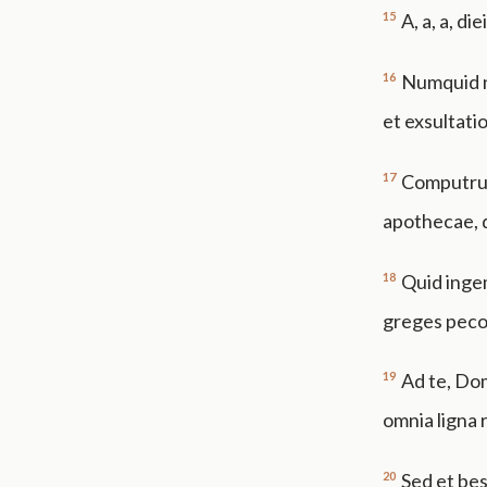
15
A, a, a, d
16
Numquid no
et exsultati
17
Computrue
apothecae, 
18
Quid ingem
greges peco
19
Ad te, Dom
omnia ligna 
20
Sed et bes