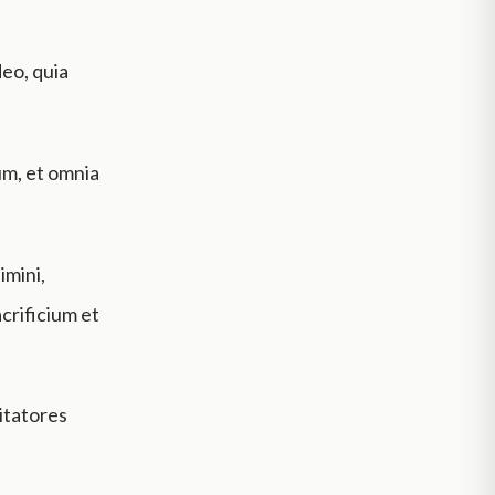
eo, quia
um, et omnia
imini,
acrificium et
itatores