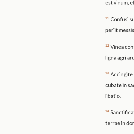
est vinum, e
11
Confusi su
periit messis
12
Vinea conf
ligna agri a
13
Accingite 
cubate in sa
libatio.
14
Sanctific
terrae in d