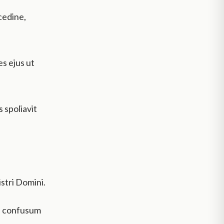
lcedine,
s ejus ut
 spoliavit
istri Domini.
m, confusum