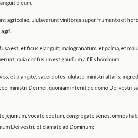
languit oleum.
nt agricolae, ululaverunt vinitores super frumento et hord
 agri.
usa est, et ficus elanguit; malogranatum, et palma, et mal
ruerunt, quia confusum est gaudium a filiis hominum.
vos, et plangite, sacerdotes: ululate, ministri altaris; ingred
cco, ministri Dei mei, quoniam interiit de domo Dei vestri s
ate jejunium, vocate coetum, congregate senes, omnes hab
omum Dei vestri, et clamate ad Dominum: