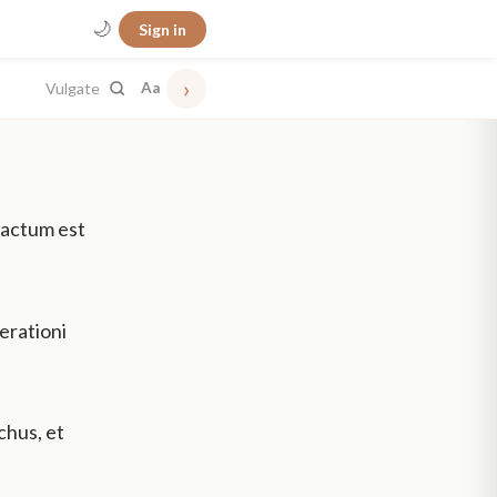
🌙
Sign in
›
Vulgate
Aa
 factum est
enerationi
chus, et