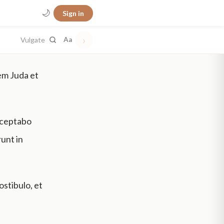
🌙
Sign in
›
Vulgate
Aa
tem Juda et
sceptabo
runt in
stibulo, et