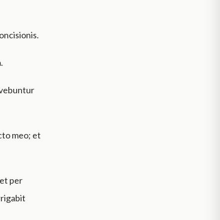
concisionis.
.
ovebuntur
cto meo; et
 et per
rigabit