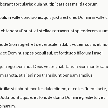
uberant torcularia: quia multiplicata est malitia eorum.
uli, in valle concisionis, quia juxta est dies Domini in valle 
a obtenebrati sunt, et stellae retraxerunt splendorem suum
s de Sion rugiet, et de Jerusalem dabit vocem suam, et m
a; et Dominus spes populi sui, et fortitudo filiorum Israel.
 quia ego Dominus Deus vester, habitans in Sion monte san
em sancta, et alieni non transibunt per eam amplius.
die illa: stillabunt montes dulcedinem, et colles fluent lacte,
Juda ibunt aquae; et fons de domo Domini egredietur, et ir
pinarum.