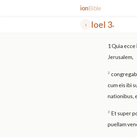
ion
Bible
Ioel 3
‹
▾
✕
1
Quia ecce i
mt 5
nt faith
"peace that passeth"
grace -law
Jerusalem,
2
congregabo
cum eis ibi 
nationibus, 
3
Et super p
puellam vend