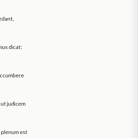
edant,
mus dicat:
 occumbere
 ut judicem
a plenum est