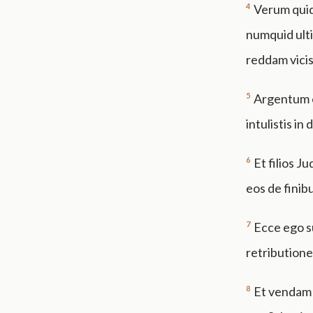
4
Verum quid
numquid ulti
reddam vici
5
Argentum e
intulistis in
6
Et filios J
eos de finibu
7
Ecce ego s
retribution
8
Et vendam f