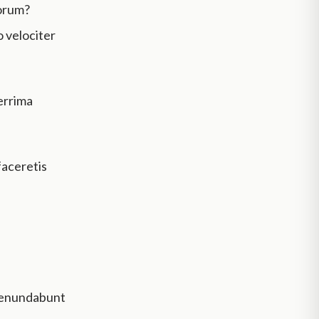
norum?
o velociter
errima
 faceretis
t venundabunt