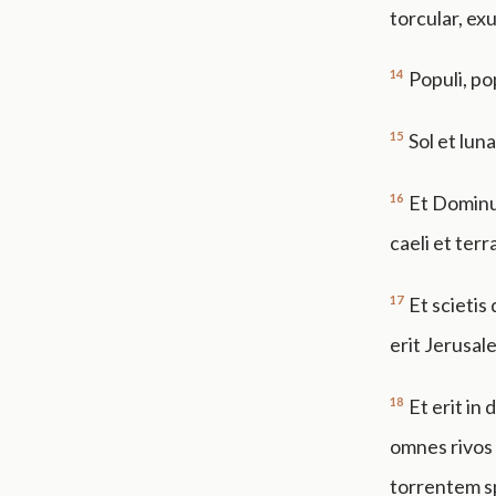
torcular, ex
14
Populi, pop
15
Sol et lun
16
Et Dominu
caeli et terr
17
Et scietis
erit Jerusal
18
Et erit in 
omnes rivos 
torrentem s