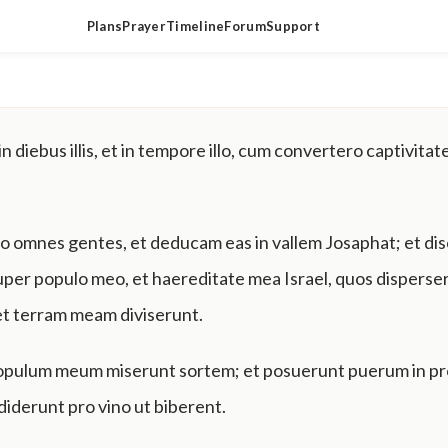
Plans
Prayer
Timeline
Forum
Support
n diebus illis, et in tempore illo, cum convertero captivita
 omnes gentes, et deducam eas in vallem Josaphat; et di
super populo meo, et haereditate mea Israel, quos disperse
et terram meam diviserunt.
opulum meum miserunt sortem; et posuerunt puerum in pro
iderunt pro vino ut biberent.