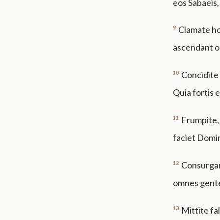
eos Sabaeis,
9
Clamate hoc
ascendant om
10
Concidite 
Quia fortis 
11
Erumpite, 
faciet Domi
12
Consurgant
omnes gentes
13
Mittite fa