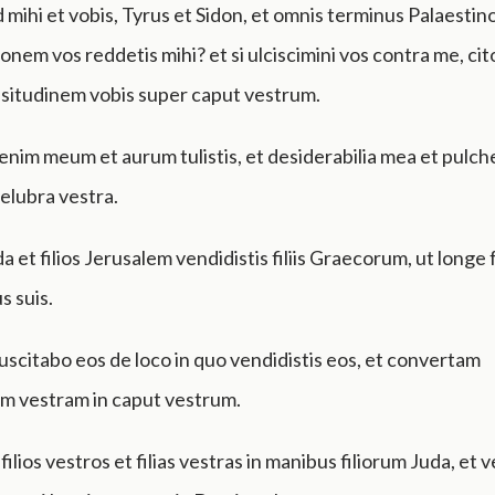
 mihi et vobis, Tyrus et Sidon, et omnis terminus Palaesti
onem vos reddetis mihi? et si ulciscimini vos contra me, cit
ssitudinem vobis super caput vestrum.
nim meum et aurum tulistis, et desiderabilia mea et pulch
 delubra vestra.
uda et filios Jerusalem vendidistis filiis Graecorum, ut longe
s suis.
uscitabo eos de loco in quo vendidistis eos, et convertam
em vestram in caput vestrum.
ilios vestros et filias vestras in manibus filiorum Juda, e