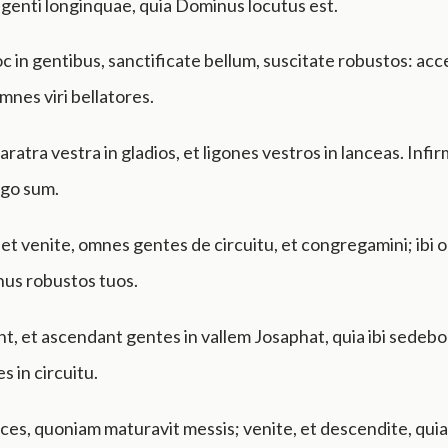
 genti longinquae, quia Dominus locutus est.
 in gentibus, sanctificate bellum, suscitate robustos: acc
nes viri bellatores.
aratra vestra in gladios, et ligones vestros in lanceas. Infir
ego sum.
et venite, omnes gentes de circuitu, et congregamini; ibi
nus robustos tuos.
, et ascendant gentes in vallem Josaphat, quia ibi sedebo
 in circuitu.
lces, quoniam maturavit messis; venite, et descendite, qui