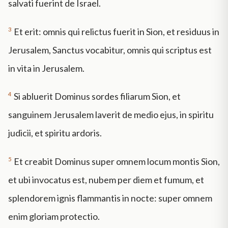
salvati fuerint de Israel.
3
Et erit: omnis qui relictus fuerit in Sion, et residuus in
Jerusalem, Sanctus vocabitur, omnis qui scriptus est
in vita in Jerusalem.
4
Si abluerit Dominus sordes filiarum Sion, et
sanguinem Jerusalem laverit de medio ejus, in spiritu
judicii, et spiritu ardoris.
5
Et creabit Dominus super omnem locum montis Sion,
et ubi invocatus est, nubem per diem et fumum, et
splendorem ignis flammantis in nocte: super omnem
enim gloriam protectio.