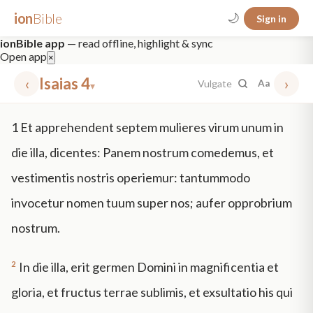
ion
Bible
🌙
Sign in
ionBible app
— read offline, highlight & sync
Open app
×
‹
Isaias 4
›
Vulgate
Aa
▾
✕
1
Et apprehendent septem mulieres virum unum in
mt 5
nt faith
"peace that passeth"
grace -law
die illa, dicentes: Panem nostrum comedemus, et
vestimentis nostris operiemur: tantummodo
invocetur nomen tuum super nos; aufer opprobrium
nostrum.
2
In die illa, erit germen Domini in magnificentia et
gloria, et fructus terrae sublimis, et exsultatio his qui