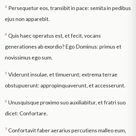
3
Persequetur eos, transibit in pace: semita in pedibus
ejus non apparebit.
4
Quis haec operatus est, et fecit, vocans
generationes ab exordio? Ego Dominus: primus et
novissimus ego sum.
5
Viderunt insulae, et timuerunt; extrema terrae
obstupuerunt: appropinquaverunt, et accesserunt.
6
Unusquisque proximo suo auxiliabitur, et fratri suo
dicet: Confortare.
7
Confortavit faber aerarius percutiens malleo eum,