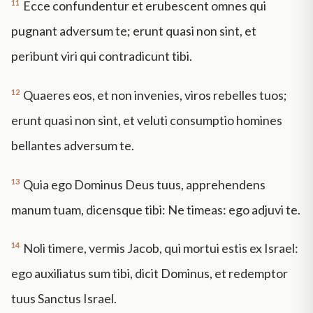
11
Ecce confundentur et erubescent omnes qui
pugnant adversum te; erunt quasi non sint, et
peribunt viri qui contradicunt tibi.
12
Quaeres eos, et non invenies, viros rebelles tuos;
erunt quasi non sint, et veluti consumptio homines
bellantes adversum te.
13
Quia ego Dominus Deus tuus, apprehendens
manum tuam, dicensque tibi: Ne timeas: ego adjuvi te.
14
Noli timere, vermis Jacob, qui mortui estis ex Israel:
ego auxiliatus sum tibi, dicit Dominus, et redemptor
tuus Sanctus Israel.