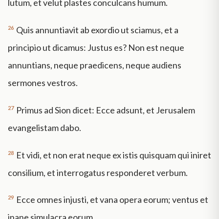
lutum, et velut plastes conculcans humum.
26
Quis annuntiavit ab exordio ut sciamus, et a
principio ut dicamus: Justus es? Non est neque
annuntians, neque praedicens, neque audiens
sermones vestros.
27
Primus ad Sion dicet: Ecce adsunt, et Jerusalem
evangelistam dabo.
28
Et vidi, et non erat neque ex istis quisquam qui iniret
consilium, et interrogatus responderet verbum.
29
Ecce omnes injusti, et vana opera eorum; ventus et
inane simulacra eorum.