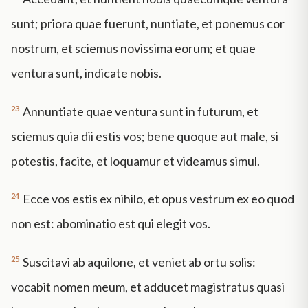
sunt; priora quae fuerunt, nuntiate, et ponemus cor
nostrum, et sciemus novissima eorum; et quae
ventura sunt, indicate nobis.
23
Annuntiate quae ventura sunt in futurum, et
sciemus quia dii estis vos; bene quoque aut male, si
potestis, facite, et loquamur et videamus simul.
24
Ecce vos estis ex nihilo, et opus vestrum ex eo quod
non est: abominatio est qui elegit vos.
25
Suscitavi ab aquilone, et veniet ab ortu solis:
vocabit nomen meum, et adducet magistratus quasi