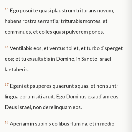
15
Ego posui te quasi plaustrum triturans novum,
habens rostra serrantia; triturabis montes, et
comminues, et colles quasi pulverem pones.
16
Ventilabis eos, et ventus tollet, et turbo disperget
eos; et tu exsultabis in Domino, in Sancto Israel
laetaberis.
17
Egeni et pauperes quaerunt aquas, et non sunt;
lingua eorum siti aruit. Ego Dominus exaudiam eos,
Deus Israel, non derelinquam eos.
18
Aperiam in supinis collibus flumina, et in medio