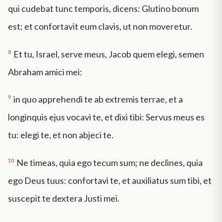
qui cudebat tunc temporis, dicens: Glutino bonum
est; et confortavit eum clavis, ut non moveretur.
8
Et tu, Israel, serve meus, Jacob quem elegi, semen
Abraham amici mei:
9
in quo apprehendi te ab extremis terrae, et a
longinquis ejus vocavi te, et dixi tibi: Servus meus es
tu: elegi te, et non abjeci te.
10
Ne timeas, quia ego tecum sum; ne declines, quia
ego Deus tuus: confortavi te, et auxiliatus sum tibi, et
suscepit te dextera Justi mei.