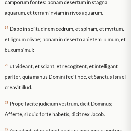
camporum fontes: ponam desertum in stagna
aquarum, et terram inviam in rivos aquarum.
19
Dabo in solitudinem cedrum, et spinam, et myrtum,
et lignum olivae; ponam in deserto abietem, ulmum, et
buxum simul:
20
ut videant, et sciant, et recogitent, et intelligant
pariter, quia manus Domini fecit hoc, et Sanctus Israel
creavit illud.
21
Prope facite judicium vestrum, dicit Dominus;
Afferte, si quid forte habetis, dicit rex Jacob.
22
Accedant, et nuntient nobis quaecumque ventura