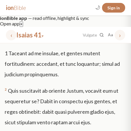
ion
Bible
🌙
Sign in
ionBible app
— read offline, highlight & sync
Open app
×
‹
Isaias 41
›
Vulgate
Aa
▾
✕
1
Taceant ad me insulae, et gentes mutent
mt 5
nt faith
"peace that passeth"
grace -law
fortitudinem: accedant, et tunc loquantur; simul ad
judicium propinquemus.
2
Quis suscitavit ab oriente Justum, vocavit eum ut
sequeretur se? Dabit in conspectu ejus gentes, et
reges obtinebit: dabit quasi pulverem gladio ejus,
sicut stipulam vento raptam arcui ejus.