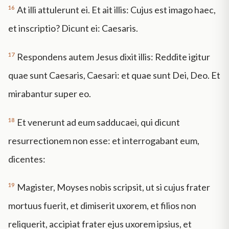
16
At illi attulerunt ei. Et ait illis: Cujus est imago haec,
et inscriptio? Dicunt ei: Caesaris.
17
Respondens autem Jesus dixit illis: Reddite igitur
quae sunt Caesaris, Caesari: et quae sunt Dei, Deo. Et
mirabantur super eo.
18
Et venerunt ad eum sadducaei, qui dicunt
resurrectionem non esse: et interrogabant eum,
dicentes:
19
Magister, Moyses nobis scripsit, ut si cujus frater
mortuus fuerit, et dimiserit uxorem, et filios non
reliquerit, accipiat frater ejus uxorem ipsius, et