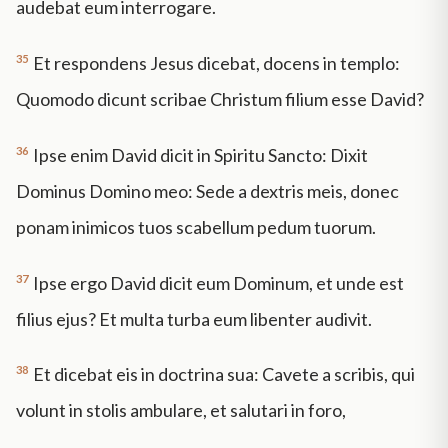
audebat eum interrogare.
35
Et respondens Jesus dicebat, docens in templo:
Quomodo dicunt scribae Christum filium esse David?
36
Ipse enim David dicit in Spiritu Sancto: Dixit
Dominus Domino meo: Sede a dextris meis, donec
ponam inimicos tuos scabellum pedum tuorum.
37
Ipse ergo David dicit eum Dominum, et unde est
filius ejus? Et multa turba eum libenter audivit.
38
Et dicebat eis in doctrina sua: Cavete a scribis, qui
volunt in stolis ambulare, et salutari in foro,