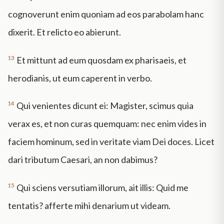
cognoverunt enim quoniam ad eos parabolam hanc
dixerit. Et relicto eo abierunt.
13
Et mittunt ad eum quosdam ex pharisaeis, et
herodianis, ut eum caperent in verbo.
14
Qui venientes dicunt ei: Magister, scimus quia
verax es, et non curas quemquam: nec enim vides in
faciem hominum, sed in veritate viam Dei doces. Licet
dari tributum Caesari, an non dabimus?
15
Qui sciens versutiam illorum, ait illis: Quid me
tentatis? afferte mihi denarium ut videam.