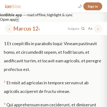
ion
Bible
🌙
Sign in
ionBible app
— read offline, highlight & sync
Open app
×
‹
Marcus 12
›
Vulgate
Aa
▾
✕
1
Et coepit illis in parabolis loqui: Vineam pastinavit
mt 5
nt faith
"peace that passeth"
grace -law
homo, et circumdedit sepem, et fodit lacum, et
aedificavit turrim, et locavit eam agricolis, et peregre
profectus est.
2
Et misit ad agricolas in tempore servum ut ab
agricolis acciperet de fructu vineae.
3
Qui apprehensum eum ceciderunt, et dimiserunt