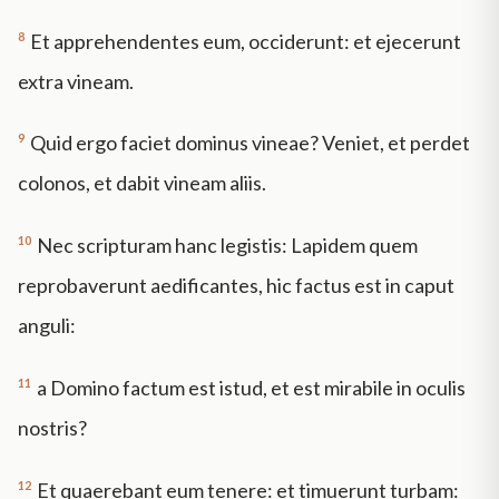
8
Et apprehendentes eum, occiderunt: et ejecerunt
extra vineam.
9
Quid ergo faciet dominus vineae? Veniet, et perdet
colonos, et dabit vineam aliis.
10
Nec scripturam hanc legistis: Lapidem quem
reprobaverunt aedificantes, hic factus est in caput
anguli:
11
a Domino factum est istud, et est mirabile in oculis
nostris?
12
Et quaerebant eum tenere: et timuerunt turbam: