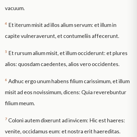
vacuum.
4
Et iterum misit ad illos alium servum: et illum in
capite vulneraverunt, et contumeliis affecerunt.
5
Et rursum alium misit, et illum occiderunt: et plures
alios: quosdam caedentes, alios vero occidentes.
6
Adhuc ergo unum habens filium carissimum, et illum
misit ad eos novissimum, dicens: Quia reverebuntur
filium meum.
7
Coloni autem dixerunt ad invicem: Hic est haeres:
venite, occidamus eum: et nostra erit haereditas.