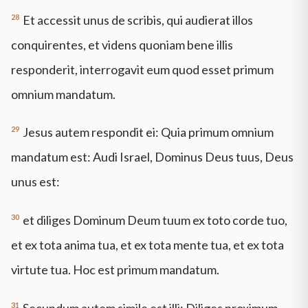
28
Et accessit unus de scribis, qui audierat illos
conquirentes, et videns quoniam bene illis
responderit, interrogavit eum quod esset primum
omnium mandatum.
29
Jesus autem respondit ei: Quia primum omnium
mandatum est: Audi Israel, Dominus Deus tuus, Deus
unus est:
30
et diliges Dominum Deum tuum ex toto corde tuo,
et ex tota anima tua, et ex tota mente tua, et ex tota
virtute tua. Hoc est primum mandatum.
31
Secundum autem simile est illi: Diliges proximum