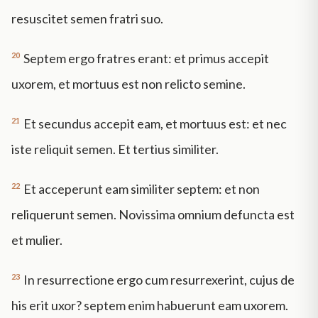
resuscitet semen fratri suo.
20
Septem ergo fratres erant: et primus accepit
uxorem, et mortuus est non relicto semine.
21
Et secundus accepit eam, et mortuus est: et nec
iste reliquit semen. Et tertius similiter.
22
Et acceperunt eam similiter septem: et non
reliquerunt semen. Novissima omnium defuncta est
et mulier.
23
In resurrectione ergo cum resurrexerint, cujus de
his erit uxor? septem enim habuerunt eam uxorem.