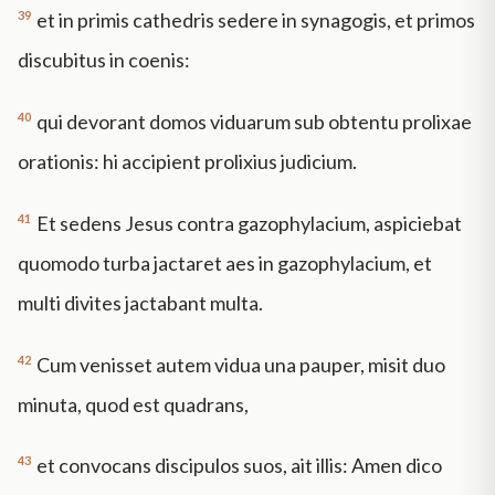
39
et in primis cathedris sedere in synagogis, et primos
discubitus in coenis:
40
qui devorant domos viduarum sub obtentu prolixae
orationis: hi accipient prolixius judicium.
41
Et sedens Jesus contra gazophylacium, aspiciebat
quomodo turba jactaret aes in gazophylacium, et
multi divites jactabant multa.
42
Cum venisset autem vidua una pauper, misit duo
minuta, quod est quadrans,
43
et convocans discipulos suos, ait illis: Amen dico