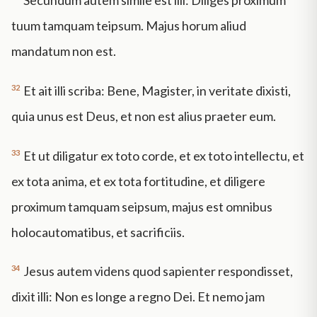
tuum tamquam teipsum. Majus horum aliud
mandatum non est.
32
Et ait illi scriba: Bene, Magister, in veritate dixisti,
quia unus est Deus, et non est alius praeter eum.
33
Et ut diligatur ex toto corde, et ex toto intellectu, et
ex tota anima, et ex tota fortitudine, et diligere
proximum tamquam seipsum, majus est omnibus
holocautomatibus, et sacrificiis.
34
Jesus autem videns quod sapienter respondisset,
dixit illi: Non es longe a regno Dei. Et nemo jam