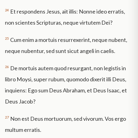
24
Et respondens Jesus, ait illis: Nonne ideo erratis,
non scientes Scripturas, neque virtutem Dei?
25
Cum enim a mortuis resurrexerint, neque nubent,
neque nubentur, sed sunt sicut angeli in caelis.
26
De mortuis autem quod resurgant, non legistis in
libro Moysi, super rubum, quomodo dixerit illi Deus,
inquiens: Ego sum Deus Abraham, et Deus Isaac, et
Deus Jacob?
27
Non est Deus mortuorum, sed vivorum. Vos ergo
multum erratis.