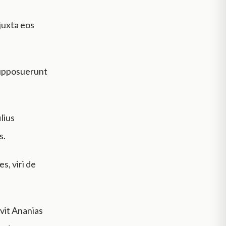
 juxta eos
supposuerunt
lius
s.
s, viri de
avit Ananias