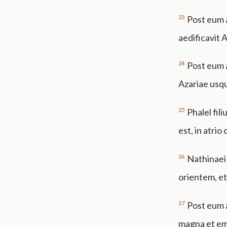
23
Post eum 
aedificavit 
24
Post eum 
Azariae usqu
25
Phalel fil
est, in atrio
26
Nathinaei
orientem, et
27
Post eum 
magna et em