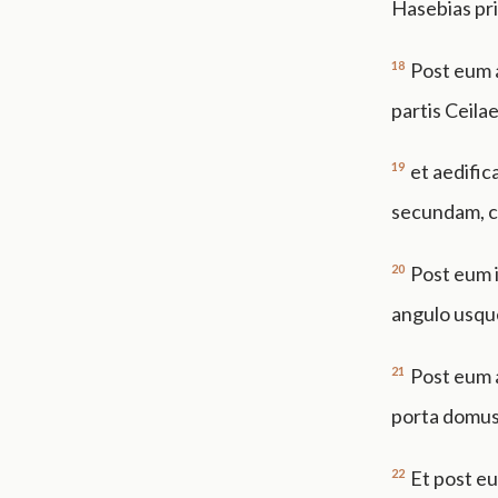
Hasebias prin
18
Post eum a
partis Ceilae
19
et aedific
secundam, co
20
Post eum 
angulo usqu
21
Post eum a
porta domus 
22
Et post eu