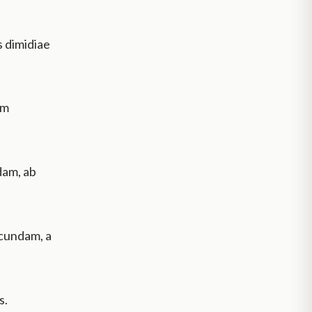
s dimidiae
am
dam, ab
ecundam, a
s.