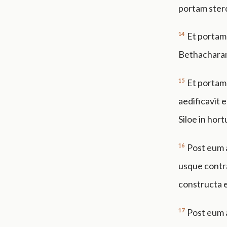
portam sterqu
14
Et portam 
Bethacharam:
15
Et portam 
aedificavit e
Siloe in hor
16
Post eum a
usque contr
constructa 
17
Post eum a