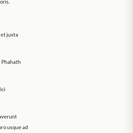
oris.
et juxta
us Phahath
ici
caverunt
muro usque ad