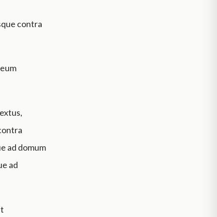
sque contra
t eum
sextus,
contra
sque ad domum
ue ad
et