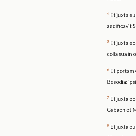
4
Et juxta eu
aedificavit S
5
Et juxta e
colla sua in 
6
Et portam v
Besodia: ips
7
Et juxta e
Gabaon et Ma
8
Et juxta eu