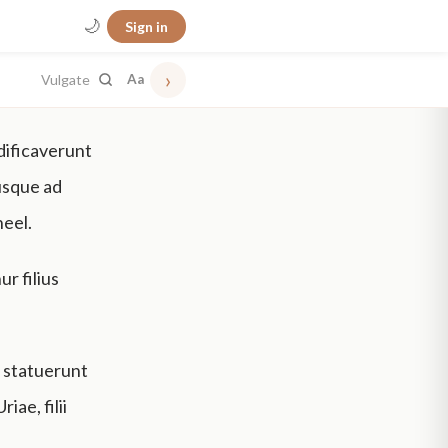
🌙
Sign in
›
Vulgate
Aa
edificaverunt
 usque ad
eel.
r filius
t statuerunt
iae, filii