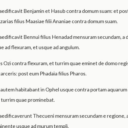
aedificavit Benjamin et Hasub contra domum suam: et pos
Azarias filius Maasiae filii Ananiae contra domum suam.
aedificavit Bennui filius Henadad mensuram secundam, a
e ad flexuram, et usque ad angulum.
ius Ozi contra flexuram, et turrim quae eminet de domo regis
 carceris: post eum Phadaia filius Pharos.
 autem habitabant in Ophel usque contra portam aquarum
 turrim quae prominebat.
aedificaverunt Thecueni mensuram secundam e regione, a
inente usque ad murum templi.