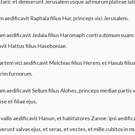
ntarii: et dimiserunt Jerusalem usque ad murum plateae lati
m aedificavit Raphaia filius Hur, princeps vici Jerusalem.
um aedificavit Jedaia filius Haromaph contra domum suam: 
vit Hattus filius Haseboniae.
tem vici aedificavit Melchias filius Herem, et Hasub fili
rrim furnorum.
um aedificavit Sellum filius Alohes, princeps mediae partis v
se et filiae ejus.
vallis aedificavit Hanun, et habitatores Zanoe: ipsi aedifi
uerunt valvas ejus, et seras, et vectes, et mille cubitos in 