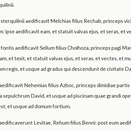
ilinii.
sterquilinii aedificavit Melchias filius Rechab, princeps vic
 ipse aedificavit eam, et statuit valvas ejus, et seras, et v
fontis aedificavit Sellum filius Cholhoza, princeps pagi Ma
am, et texit, et statuit valvas ejus, et seras, et vectes, et 
tum regis, et usque ad gradus qui descendunt de civitate Da
edificavit Nehemias filius Azboc, princeps dimidiae partis 
a sepulchrum David, et usque ad piscinam quae grandi ope
est, et usque ad domum fortium.
edificaverunt Levitae, Rehum filius Benni: post eum aedif