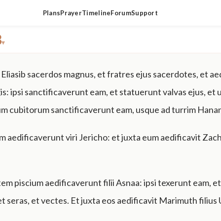
Plans
Prayer
Timeline
Forum
Support
3
▾
t Eliasib sacerdos magnus, et fratres ejus sacerdotes, et a
s: ipsi sanctificaverunt eam, et statuerunt valvas ejus, et
um cubitorum sanctificaverunt eam, usque ad turrim Hanan
m aedificaverunt viri Jericho: et juxta eum aedificavit Zachu
m piscium aedificaverunt filii Asnaa: ipsi texerunt eam, e
et seras, et vectes. Et juxta eos aedificavit Marimuth filius Ur