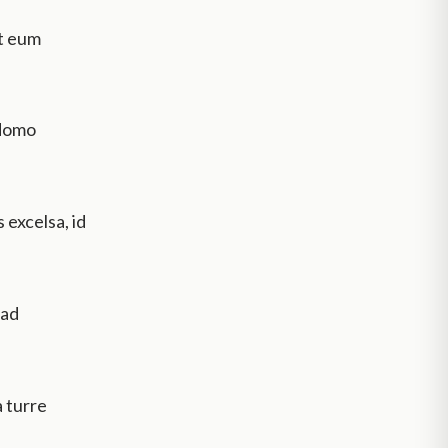
t eum
 domo
 excelsa, id
 ad
 turre