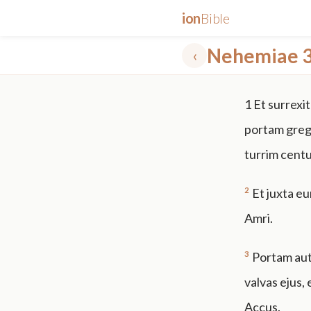
ion
Bible
Nehemiae 
‹
✕
1
Et surrexi
mt 5
nt faith
"peace that passeth"
grace -law
portam gregi
turrim cent
2
Et juxta eu
Amri.
3
Portam aute
valvas ejus, 
Accus.