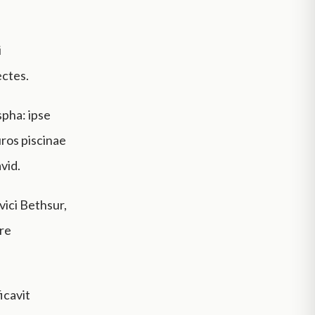
i
ectes.
spha: ipse
muros piscinae
vid.
vici Bethsur,
re
icavit