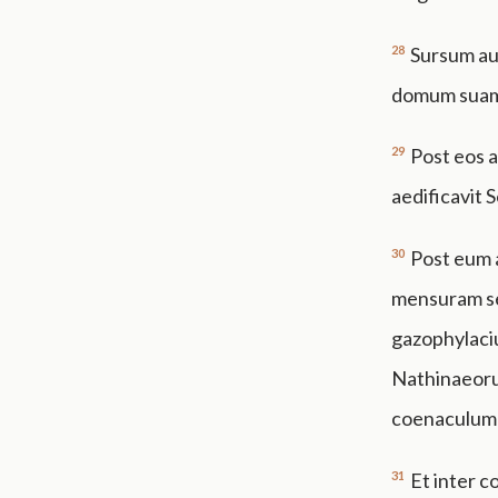
28
Sursum au
domum sua
29
Post eos 
aedificavit 
30
Post eum a
mensuram se
gazophylaciu
Nathinaeoru
coenaculum 
31
Et inter c