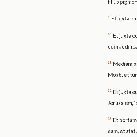
filius pigme
9
Et juxta eu
10
Et juxta e
eum aedifica
11
Mediam par
Moab, et tu
12
Et juxta e
Jerusalem, ip
13
Et portam 
eam, et stat