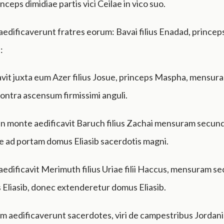
ceps dimidiae partis vici Ceilae in vico suo.
edificaverunt fratres eorum: Bavai filius Enadad, princep
:
avit juxta eum Azer filius Josue, princeps Maspha, mensur
ntra ascensum firmissimi anguli.
in monte aedificavit Baruch filius Zachai mensuram secun
e ad portam domus Eliasib sacerdotis magni.
edificavit Merimuth filius Uriae filii Haccus, mensuram s
Eliasib, donec extenderetur domus Eliasib.
m aedificaverunt sacerdotes, viri de campestribus Jordani