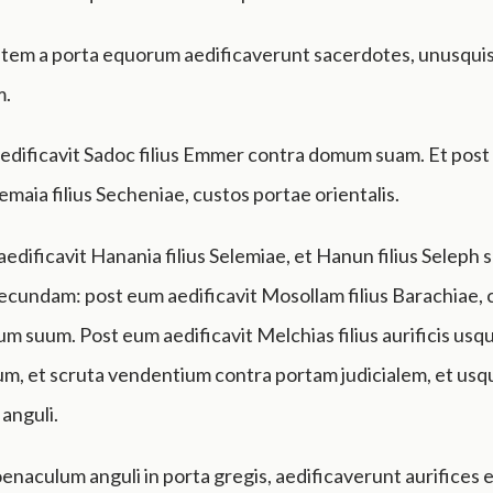
tem a porta equorum aedificaverunt sacerdotes, unusqui
m.
aedificavit Sadoc filius Emmer contra domum suam. Et pos
Semaia filius Secheniae, custos portae orientalis.
edificavit Hanania filius Selemiae, et Hanun filius Seleph 
cundam: post eum aedificavit Mosollam filius Barachiae, 
m suum. Post eum aedificavit Melchias filius aurificis u
m, et scruta vendentium contra portam judicialem, et usq
anguli.
oenaculum anguli in porta gregis, aedificaverunt aurifices 