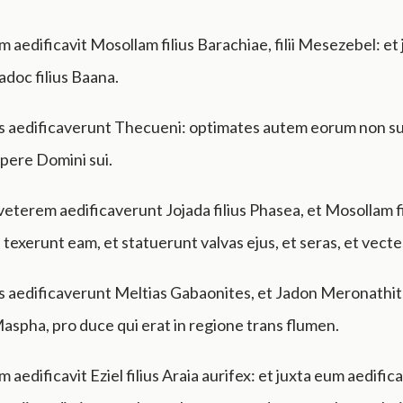
m aedificavit Mosollam filius Barachiae, filii Mesezebel: et
adoc filius Baana.
os aedificaverunt Thecueni: optimates autem eorum non 
opere Domini sui.
eterem aedificaverunt Jojada filius Phasea, et Mosollam fi
i texerunt eam, et statuerunt valvas ejus, et seras, et vecte
os aedificaverunt Meltias Gabaonites, et Jadon Meronathite
spha, pro duce qui erat in regione trans flumen.
m aedificavit Eziel filius Araia aurifex: et juxta eum aedific