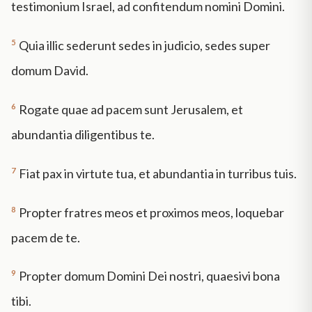
testimonium Israel, ad confitendum nomini Domini.
5
Quia illic sederunt sedes in judicio, sedes super
domum David.
6
Rogate quae ad pacem sunt Jerusalem, et
abundantia diligentibus te.
7
Fiat pax in virtute tua, et abundantia in turribus tuis.
8
Propter fratres meos et proximos meos, loquebar
pacem de te.
9
Propter domum Domini Dei nostri, quaesivi bona
tibi.