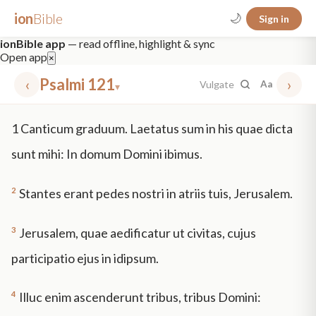
ion
Bible
🌙
Sign in
ionBible app
— read offline, highlight & sync
Open app
×
‹
Psalmi 121
›
Vulgate
Aa
▾
✕
1
Canticum graduum. Laetatus sum in his quae dicta
mt 5
nt faith
"peace that passeth"
grace -law
sunt mihi: In domum Domini ibimus.
2
Stantes erant pedes nostri in atriis tuis, Jerusalem.
3
Jerusalem, quae aedificatur ut civitas, cujus
participatio ejus in idipsum.
4
Illuc enim ascenderunt tribus, tribus Domini: