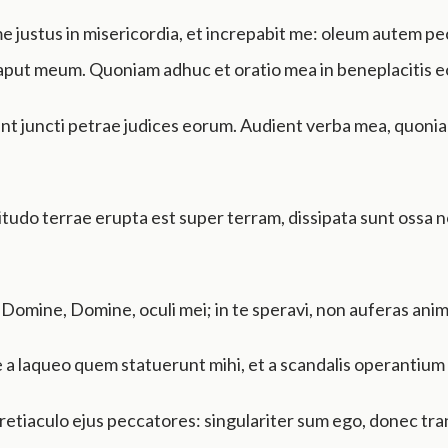
me justus in misericordia, et increpabit me: oleum autem p
aput meum. Quoniam adhuc et oratio mea in beneplacitis 
unt juncti petrae judices eorum. Audient verba mea, quoni
itudo terrae erupta est super terram, dissipata sunt ossa 
, Domine, Domine, oculi mei; in te speravi, non auferas an
 a laqueo quem statuerunt mihi, et a scandalis operantium 
retiaculo ejus peccatores: singulariter sum ego, donec tr