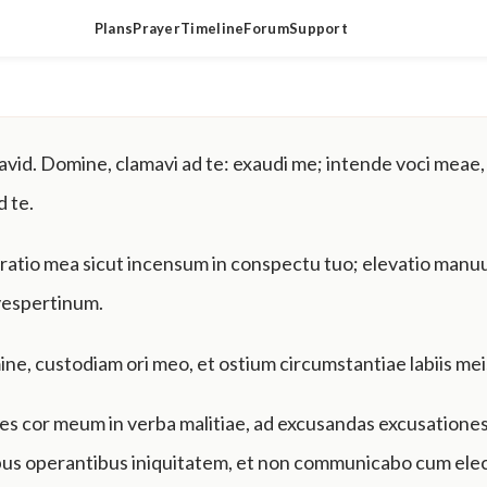
Plans
Prayer
Timeline
Forum
Support
vid. Domine, clamavi ad te: exaudi me; intende voci meae
 te.
oratio mea sicut incensum in conspectu tuo; elevatio ma
vespertinum.
ne, custodiam ori meo, et ostium circumstantiae labiis mei
es cor meum in verba malitiae, ad excusandas excusationes 
us operantibus iniquitatem, et non communicabo cum elec