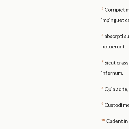
5
Corripiet 
impinguet c
6
absorpti s
potuerunt.
7
Sicut crass
infernum.
8
Quia ad te
9
Custodi me
10
Cadent in 