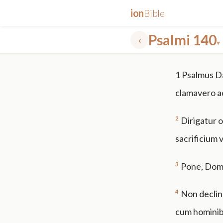
ion
Bible
Psalmi 140
‹
▾
✕
1
Psalmus Da
mt 5
nt faith
"peace that passeth"
grace -law
clamavero ad
2
Dirigatur 
sacrificium 
3
Pone, Domi
4
Non declin
cum hominib