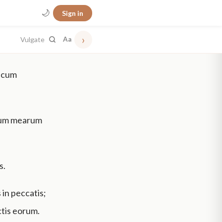
🌙
Sign in
›
Vulgate
Aa
, cum
nuum mearum
s.
in peccatis;
tis eorum.