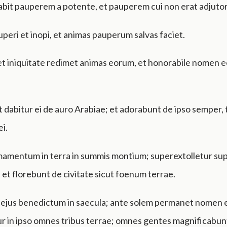
abit pauperem a potente, et pauperem cui non erat adjutor
peri et inopi, et animas pauperum salvas faciet.
 et iniquitate redimet animas eorum, et honorabile nomen
et dabitur ei de auro Arabiae; et adorabunt de ipso semper, 
i.
irmamentum in terra in summis montium; superextolletur s
, et florebunt de civitate sicut foenum terrae.
 ejus benedictum in saecula; ante solem permanet nomen e
r in ipso omnes tribus terrae; omnes gentes magnificabun