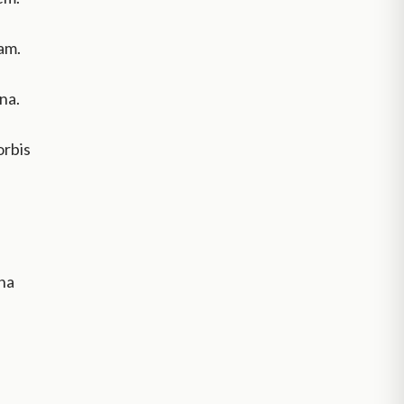
ram.
na.
orbis
na