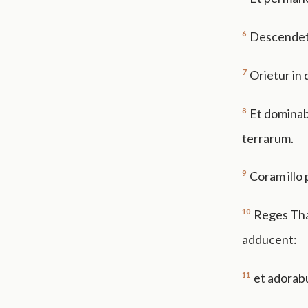
6
Descendet si
7
Orietur in 
8
Et dominab
terrarum.
9
Coram illo 
10
Reges Tha
adducent:
11
et adorab