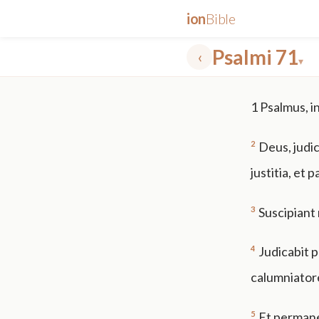
ion
Bible
Psalmi 71
‹
▾
✕
1
Psalmus, i
mt 5
nt faith
"peace that passeth"
grace -law
2
Deus, judic
justitia, et 
3
Suscipiant 
4
Judicabit p
calumniator
5
Et permane