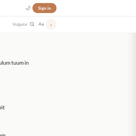
🌙
Sign in
›
Vulgate
Aa
pulum tuum in
bit
em.