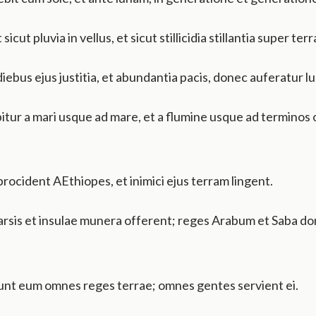
cut pluvia in vellus, et sicut stillicidia stillantia super ter
diebus ejus justitia, et abundantia pacis, donec auferatur lu
itur a mari usque ad mare, et a flumine usque ad terminos 
procident AEthiopes, et inimici ejus terram lingent.
rsis et insulae munera offerent; reges Arabum et Saba do
unt eum omnes reges terrae; omnes gentes servient ei.