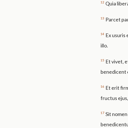
12
Quia liber
13
Parcet pau
14
Ex usuris
illo.
15
Et vivet, 
benedicent e
16
Et erit f
fructus ejus
17
Sit nomen
benedicentu