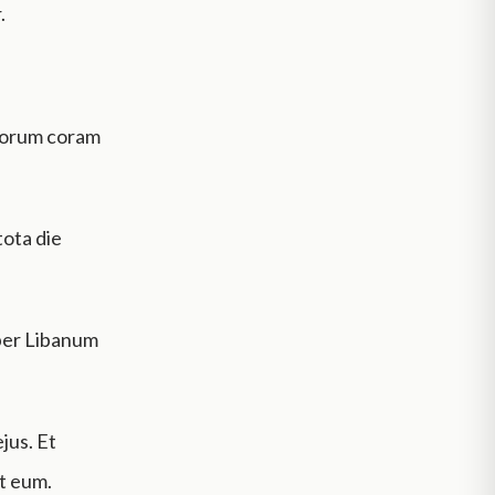
.
 eorum coram
tota die
uper Libanum
jus. Et
t eum.