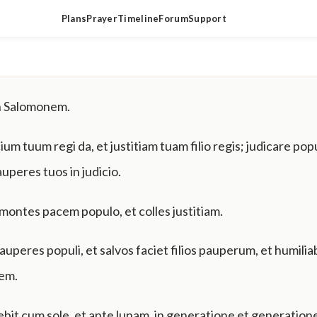
Plans
Prayer
Timeline
Forum
Support
n Salomonem.
ium tuum regi da, et justitiam tuam filio regis; judicare po
pauperes tuos in judicio.
montes pacem populo, et colles justitiam.
auperes populi, et salvos faciet filios pauperum, et humilia
em.
bit cum sole, et ante lunam, in generatione et generation