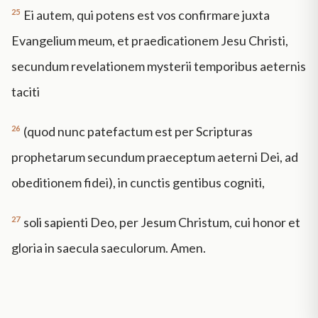
25
Ei autem, qui potens est vos confirmare juxta
Evangelium meum, et praedicationem Jesu Christi,
secundum revelationem mysterii temporibus aeternis
taciti
26
(quod nunc patefactum est per Scripturas
prophetarum secundum praeceptum aeterni Dei, ad
obeditionem fidei), in cunctis gentibus cogniti,
27
soli sapienti Deo, per Jesum Christum, cui honor et
gloria in saecula saeculorum. Amen.