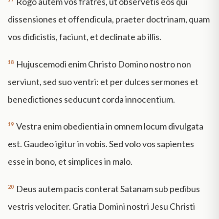
Rogo autem vos fratres, ut observetis eos qui
dissensiones et offendicula, praeter doctrinam, quam
vos didicistis, faciunt, et declinate ab illis.
18
Hujuscemodi enim Christo Domino nostro non
serviunt, sed suo ventri: et per dulces sermones et
benedictiones seducunt corda innocentium.
19
Vestra enim obedientia in omnem locum divulgata
est. Gaudeo igitur in vobis. Sed volo vos sapientes
esse in bono, et simplices in malo.
20
Deus autem pacis conterat Satanam sub pedibus
vestris velociter. Gratia Domini nostri Jesu Christi