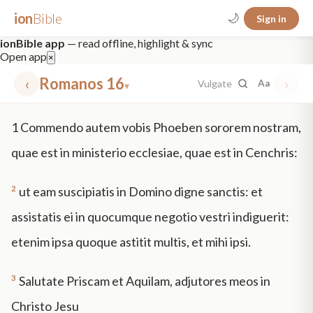
ion
Bible
🌙
Sign in
ionBible app
— read offline, highlight & sync
Open app
×
‹
Romanos 16
›
Vulgate
Aa
▾
✕
1
Commendo autem vobis Phoeben sororem nostram,
mt 5
nt faith
"peace that passeth"
grace -law
quae est in ministerio ecclesiae, quae est in Cenchris:
2
ut eam suscipiatis in Domino digne sanctis: et
assistatis ei in quocumque negotio vestri indiguerit:
etenim ipsa quoque astitit multis, et mihi ipsi.
3
Salutate Priscam et Aquilam, adjutores meos in
Christo Jesu