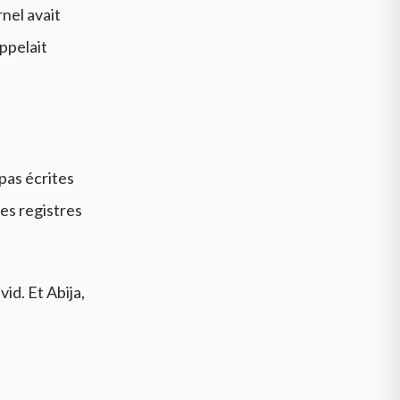
rnel avait
appelait
pas écrites
les registres
id. Et Abija,