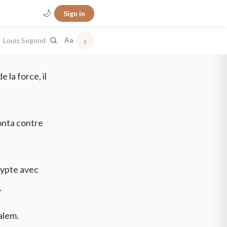
🌙
Sign in
›
Louis Segond
Aa
 la force, il
onta contre
Égypte avec
.
salem.