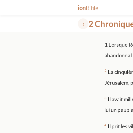
ion
Bible
2 Chroniqu
‹
✕
1
Lorsque Ro
mt 5
nt faith
"peace that passeth"
grace -law
abandonna la 
2
La cinquiè
Jérusalem, p
3
Il avait mi
lui un peupl
4
Il prit les