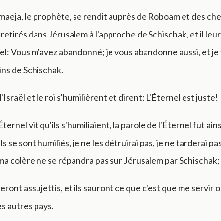
maeja, le prophète, se rendit auprès de Roboam et des che
 retirés dans Jérusalem à l'approche de Schischak, et il leur 
nel: Vous m'avez abandonné; je vous abandonne aussi, et je 
ins de Schischak.
'Israël et le roi s'humilièrent et dirent: L'Éternel est juste!
Éternel vit qu'ils s'humiliaient, la parole de l'Éternel fut ain
s se sont humiliés, je ne les détruirai pas, je ne tarderai pas
 ma colère ne se répandra pas sur Jérusalem par Schischak;
 seront assujettis, et ils sauront ce que c'est que me servir o
s autres pays.