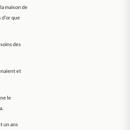
 la maison de
rs d'or que
x soins des
venaient et
ne le
a.
et un ans