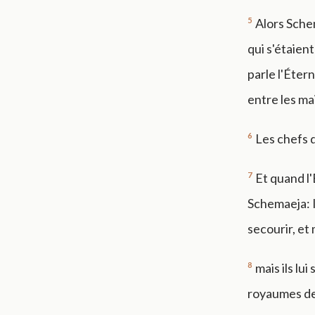
5
Alors Sche
qui s'étaient
parle l'Éter
entre les ma
6
Les chefs d
7
Et quand l'
Schemaeja: Il
secourir, et
8
mais ils lui
royaumes de