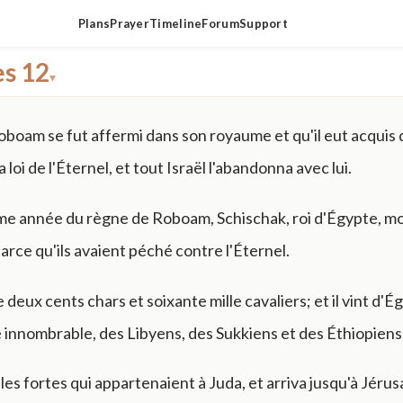
Plans
Prayer
Timeline
Forum
Support
es 12
▾
boam se fut affermi dans son royaume et qu'il eut acquis de
loi de l'Éternel, et tout Israël l'abandonna avec lui.
me année du règne de Roboam, Schischak, roi d'Égypte, m
arce qu'ils avaient péché contre l'Éternel.
lle deux cents chars et soixante mille cavaliers; et il vint d'
e innombrable, des Libyens, des Sukkiens et des Éthiopiens
 villes fortes qui appartenaient à Juda, et arriva jusqu'à Jéru