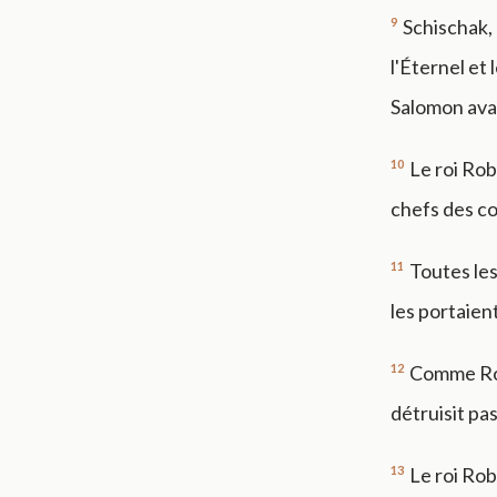
9
Schischak, 
l'Éternel et l
Salomon avai
10
Le roi Robo
chefs des co
11
Toutes les 
les portaien
12
Comme Robo
détruisit pa
13
Le roi Rob