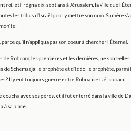
int roi, et il régna dix-sept ans à Jérusalem, la ville que l'Éte
toutes les tribus d'Israël pour y mettre son nom. Sa mère s'
monite.
al, parce qu'il n'appliqua pas son coeur à chercher l'Éternel.
s de Roboam, les premières et les dernières, ne sont-elles 
res de Schemaeja, le prophète et d'Iddo, le prophète, parmi 
es? Il y eut toujours guerre entre Roboam et Jéroboam.
coucha avec ses pères, et il fut enterré dans la ville de Dav
na à sa place.