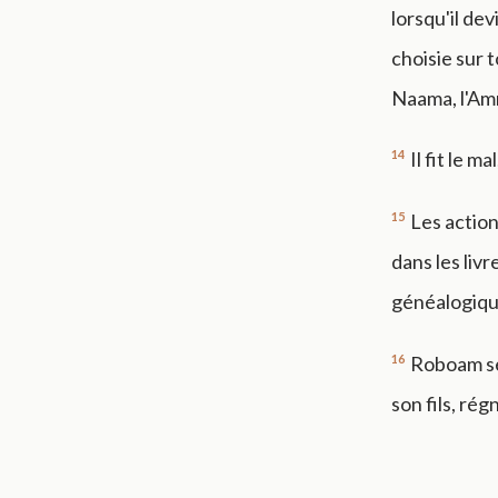
lorsqu'il dev
choisie sur 
Naama, l'Am
14
Il fit le m
15
Les action
dans les liv
généalogiqu
16
Roboam se 
son fils, rég