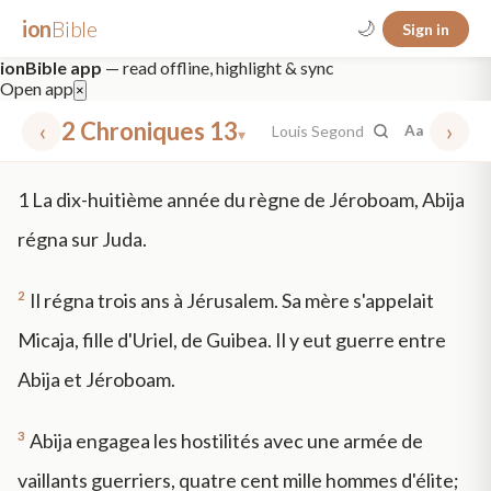
ion
Bible
🌙
Sign in
ionBible app
— read offline, highlight & sync
Open app
×
‹
2 Chroniques 13
›
Louis Segond
Aa
▾
✕
1
La dix-huitième année du règne de Jéroboam, Abija
mt 5
nt faith
"peace that passeth"
grace -law
régna sur Juda.
2
Il régna trois ans à Jérusalem. Sa mère s'appelait
Micaja, fille d'Uriel, de Guibea. Il y eut guerre entre
Abija et Jéroboam.
3
Abija engagea les hostilités avec une armée de
vaillants guerriers, quatre cent mille hommes d'élite;